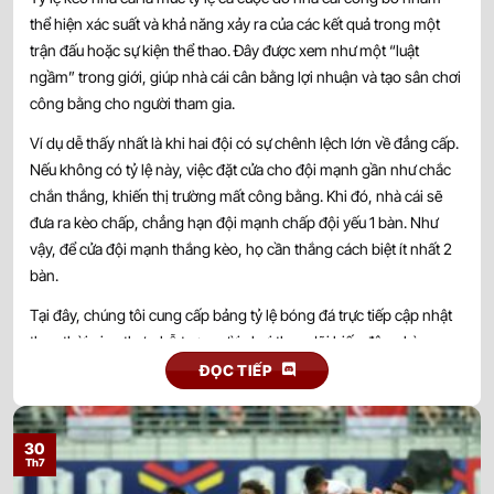
thể hiện xác suất và khả năng xảy ra của các kết quả trong một
trận đấu hoặc sự kiện thể thao. Đây được xem như một “luật
0.95
0.95
0/0.5
2/2.5
8.5
ngầm” trong giới, giúp nhà cái cân bằng lợi nhuận và tạo sân chơi
Temperley Reserves
-
-
0.85
0.85
Hoãn
U
Chacarita Juniors Reserves
công bằng cho người tham gia.
Ví dụ dễ thấy nhất là khi hai đội có sự chênh lệch lớn về đẳng cấp.
0.90
0.80
0.5/1
2/2.5
Nếu không có tỷ lệ này, việc đặt cửa cho đội mạnh gần như chắc
CA Claypole Reserves
-
-
0.90
1.00
Hoãn
U
chắn thắng, khiến thị trường mất công bằng. Khi đó, nhà cái sẽ
El Porvenir Reserves
đưa ra kèo chấp, chẳng hạn đội mạnh chấp đội yếu 1 bàn. Như
vậy, để cửa đội mạnh thắng kèo, họ cần thắng cách biệt ít nhất 2
CONCACAF CARIBBEAN CUP
bàn.
1.02
0.75
1
3/3.5
8.5
▼
Tại đây, chúng tôi cung cấp bảng tỷ lệ bóng đá trực tiếp cập nhật
Club Sando Moruga
1
-
1
theo thời gian thực, hỗ trợ người chơi theo dõi biến động kèo
2
-
2
0.77
1.05
45+8
'
U
▲
Broki
nhanh và chính xác.
ĐỌC TIẾP
Vai trò của tỷ lệ kèo nhà cái
BRAZILIAN CUP
Tỷ lệ kèo nhà cái không đơn thuần là những con số hiển thị trên
30
0.85
0.85
0.5/1
2
9.5
bảng kèo, mà là công cụ thể hiện cách nhà cái định giá và phân
Th7
Corinthians - SP
-
tích một trận đấu thể thao. Thông qua tỷ lệ này, người chơi có thể
-
0.95
0.95
23:00
U