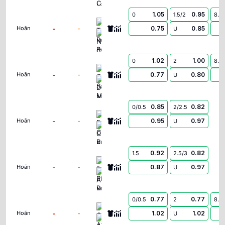
1.05
0.95
0
1.5/2
8.5
Talleres Remedios Reserves
-
-
0.75
0.85
Hoãn
U
Nueva Chicago Reserves
1.02
1.00
0
2
8.5
CA San Miguel Reserves
-
-
0.77
0.80
Hoãn
U
Deportivo Moron Reserves
0.85
0.82
0/0.5
2/2.5
Deportivo Camioneros Reserves
-
-
0.95
0.97
Hoãn
U
CSD Flandria Reserves
0.92
0.82
1.5
2.5/3
Real Pilar Reserves
-
-
0.87
0.97
Hoãn
U
Argentino Merlo Reserves
0.77
0.77
0/0.5
2
8.5
Club Atletico Mitre Reserves
-
-
1.02
1.02
Hoãn
U
Acassuso Reserves