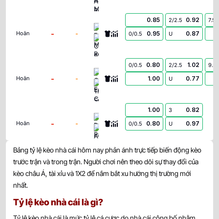
0.85
0.92
2/2.5
7.5
Ferrocarril Midland Reserves
-
-
0.95
0.87
Hoãn
0/0.5
U
CA Atlanta Reserves
0.80
1.02
0/0.5
2/2.5
9.5
CA Estudiantes Caseros Reserves
-
-
1.00
0.77
Hoãn
U
Tristan Suarez Reserves
1.00
0.82
3
Deportivo Paraguayo Reserves
-
-
0.80
0.97
Hoãn
0/0.5
U
Argentino de Rosario Reserves
Bảng tỷ lệ kèo nhà cái hôm nay phản ánh trực tiếp biến động kèo
0.80
0.85
0.5
2/2.5
9.5
trước trận và trong trận. Người chơi nên theo dõi sự thay đổi của
All Boys Reserves
-
-
1.00
0.95
Hoãn
U
kèo châu Á, tài xỉu và 1X2 để nắm bắt xu hướng thị trường mới
Los Andes Reserves
nhất.
0.90
0.85
0
2/2.5
Tỷ lệ kèo nhà cái là gì?
Defensores de Cambaceres Reserve
-
-
0.90
0.95
Hoãn
U
Tỷ lệ kèo nhà cái là mức tỷ lệ cá cược do nhà cái công bố nhằm
Leones de Rosario Reserve