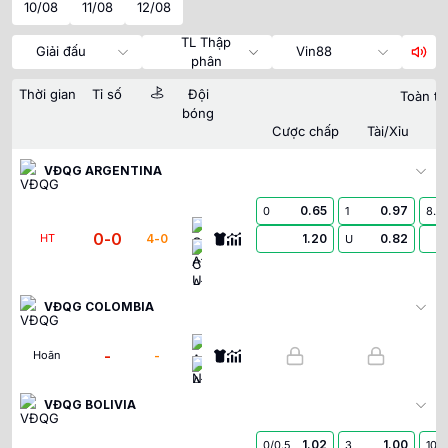
10/08
11/08
12/08
TL Thập
Giải đấu
Vin88
phân
Thời gian
Tỉ số
Đội
Toàn tr
bóng
Cược chấp
Tài/Xỉu
VĐQG ARGENTINA
0.65
0.97
0
1
8.5
Club Atlético Unión
0
-
0
4
-
0
1.20
0.82
HT
U
Club Atlético Lanús
VĐQG COLOMBIA
Atletico Nacional Medellin
-
-
Hoãn
Atletico Junior Barranquilla
VĐQG BOLIVIA
1.02
1.00
0/0.5
3
10.5