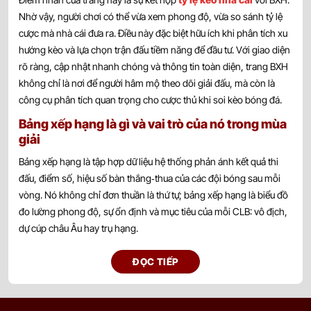
Nhờ vậy, người chơi có thể vừa xem phong độ, vừa so sánh tỷ lệ
cược mà nhà cái đưa ra. Điều này đặc biệt hữu ích khi phân tích xu
hướng kèo và lựa chọn trận đấu tiềm năng để đầu tư. Với giao diện
rõ ràng, cập nhật nhanh chóng và thông tin toàn diện, trang BXH
không chỉ là nơi để người hâm mộ theo dõi giải đấu, mà còn là
công cụ phân tích quan trọng cho cược thủ khi soi kèo bóng đá.
Bảng xếp hạng là gì và vai trò của nó trong mùa
giải
Bảng xếp hạng là tập hợp dữ liệu hệ thống phản ánh kết quả thi
đấu, điểm số, hiệu số bàn thắng‑thua của các đội bóng sau mỗi
vòng. Nó không chỉ đơn thuần là thứ tự; bảng xếp hạng là biểu đồ
đo lường phong độ, sự ổn định và mục tiêu của mỗi CLB: vô địch,
dự cúp châu Âu hay trụ hạng.
Trong mỗi giải đấu, người hâm mộ theo dõi BXH như đọc nhịp đập
ĐỌC TIẾP
mùa bóng: một trận thắng có thể đẩy đội lên nhóm dẫn đầu; một
trận thua có thể làm tụt hạng, ảnh hưởng tâm lý. Với CLB, hiệu số
và điểm số quyết định kế hoạch thi đấu giữa tuần hay xoay tua lực