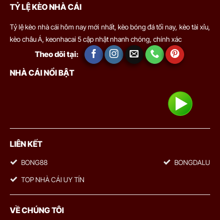
TỶ LỆ KÈO NHÀ CÁI
lượng sân khách. Với truyền hình và truyền thông – BXH ảnh
hưởng vào cách đưa tin, khung giờ phát sóng. Vì vậy, BXH là phần
Tỷ lệ kèo nhà cái hôm nay mới nhất, kèo bóng đá tối nay, kèo tài xỉu,
thiết yếu để fan hiểu rõ hơn “bức tranh lớn” của mùa giải.
kèo châu Á, keonhacai 5 cập nhật nhanh chóng, chính xác
Theo dõi tại:
NHÀ CÁI NỔI BẬT
LIÊN KẾT
Bảng xếp hạng là gì và vai trò của BXH trong mùa giải
BONG88
BONGDALU
Cách đọc bảng xếp hạng chi tiết: Những thông
TOP NHÀ CÁI UY TÍN
số quan trọng
Muốn đọc bảng xếp hạng không bị “mù”, bạn cần hiểu rõ các
VỀ CHÚNG TÔI
thông số sau: