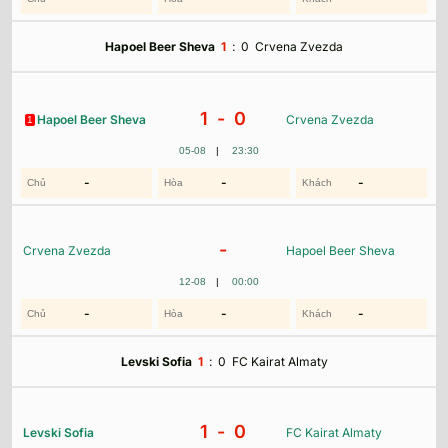
Hapoel Beer Sheva
1
:
0
Crvena Zvezda
1 -
0
Hapoel Beer Sheva
Crvena Zvezda
1
05-08
|
23:30
-
-
-
-
Crvena Zvezda
Hapoel Beer Sheva
12-08
|
00:00
-
-
-
Levski Sofia
1
:
0
FC Kairat Almaty
1 -
0
Levski Sofia
FC Kairat Almaty