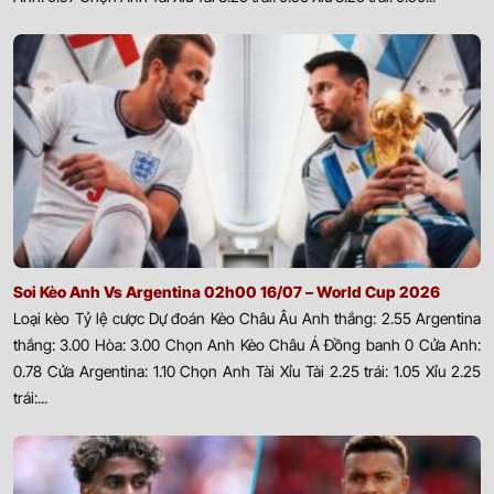
Soi Kèo Anh Vs Argentina 02h00 16/07 – World Cup 2026
Loại kèo Tỷ lệ cược Dự đoán Kèo Châu Âu Anh thắng: 2.55 Argentina
thắng: 3.00 Hòa: 3.00 Chọn Anh Kèo Châu Á Đồng banh 0 Cửa Anh:
0.78 Cửa Argentina: 1.10 Chọn Anh Tài Xỉu Tài 2.25 trái: 1.05 Xỉu 2.25
trái:...