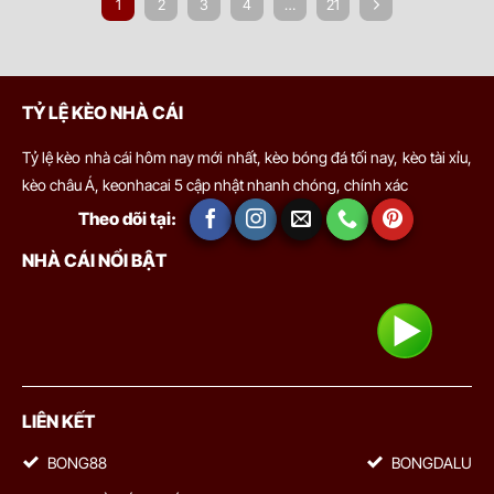
1
2
3
4
…
21
TỶ LỆ KÈO NHÀ CÁI
Tỷ lệ kèo nhà cái hôm nay mới nhất, kèo bóng đá tối nay, kèo tài xỉu,
kèo châu Á, keonhacai 5 cập nhật nhanh chóng, chính xác
Theo dõi tại:
NHÀ CÁI NỔI BẬT
LIÊN KẾT
BONG88
BONGDALU