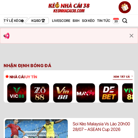
Bỏ
qua
nội
TỶ LỆ KÈO
KQBD
LIVESCORE
BXH
SOI KÈO
TIN TỨC
dung
NHẬN ĐỊNH BÓNG ĐÁ
NHÀ CÁI
UY TÍN
XEM TẤT CẢ
Soi Kèo Việt Nam Vs Singapore 20h00 31/07
– ASEAN Cup 2026
Soi Kèo Malaysia Vs Lào 20h00
28/07 – ASEAN Cup 2026