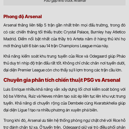
PSG gặp khó trước Arsenal
Phong độ Arsenal
Arsenal thắng liên tiếp 5 trận gần nhất trên mọi đấu trường, trong đó
có các chiến thắng tối thiểu trước Crystal Palace, Burnley hay Atletico
Madrid. Điểm nổi bật nhất của thầy trò Arteta nằm ở hàng thủ khi họ
mới thủng lưới 6 bàn sau 14 trận Champions League mùa này.
Khả năng kiểm soát khu trung tuyến của Rice và Odegaard giúp Pháo
thủ duy trì nhịp độ trận đấu rất tốt. Không chỉ chắc chắn nơi tuyến dưới,
đại diện Premier League còn cho thấy sự lì lợm trong các trận cầu lớn.
Chuyên gia phân tích chiến thuật PSG vs Arsenal
Luis Enrique nhiều khả năng vẫn xây dựng lối chơi kiểm soát bóng với
bộ ba Vitinha, Ruiz và Neves nhằm tạo sức ép liên tục lên khu vực trung
tuyến. Khả năng di chuyển rộng của Dembele cùng Kvaratskhelia giúp
đại diện Ligue 1 tạo ra nhiều phương án xuyên phá biên.
Trong khi đó, Arsenal ưu tiên hệ thống phòng ngự chặt chẽ với Rice hỗ
trợ đánh chặn từ xa. Ở tuyến trên, Odegaard giữ vai trò điều phối phản