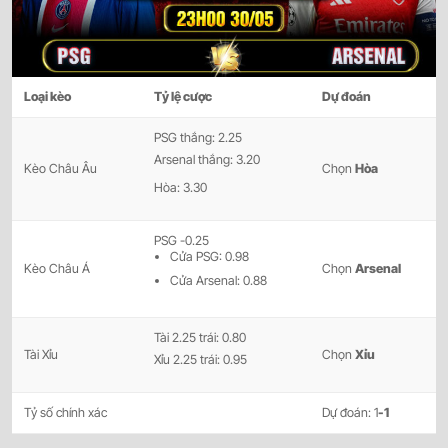
Loại kèo
Tỷ lệ cược
Dự đoán
PSG thắng: 2.25
Arsenal thắng: 3.20
Kèo Châu Âu
Chọn
Hòa
Hòa: 3.30
PSG -0.25
Cửa PSG: 0.98
Kèo Châu Á
Chọn
Arsenal
Cửa Arsenal: 0.88
Tài 2.25 trái: 0.80
Tài Xỉu
Chọn
Xỉu
Xỉu 2.25 trái: 0.95
Tỷ số chính xác
Dự đoán: 1
-1