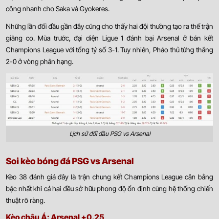
công nhanh cho Saka và Gyokeres.
Những lần đối đầu gần đây cũng cho thấy hai đội thường tạo ra thế trận
giằng co. Mùa trước, đại diện Ligue 1 đánh bại Arsenal ở bán kết
Champions League với tổng tỷ số 3-1. Tuy nhiên, Pháo thủ từng thắng
2-0 ở vòng phân hạng.
Lịch sử đối đầu PSG vs Arsenal
Soi kèo bóng đá PSG vs Arsenal
Kèo 38 đánh giá đây là trận chung kết Champions League cân bằng
bậc nhất khi cả hai đều sở hữu phong độ ổn định cùng hệ thống chiến
thuật rõ ràng.
Kèo châu Á: Arsenal +0.25