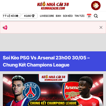
Bỏ
qua
nội
TỶ LỆ KÈO
KQBD
LIVESCORE
BXH
SOI KÈO
TIN TỨC
dung
Soi Kèo PSG Vs Arsenal 23h00 30/05 –
Chung Kết Champions League