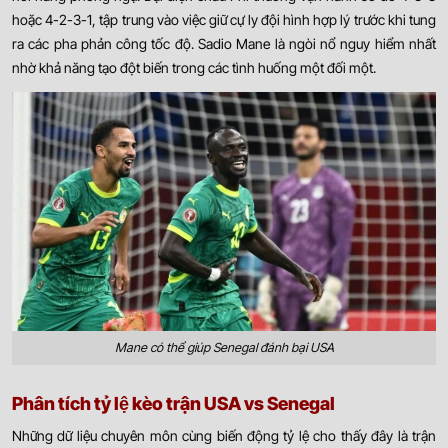
hoặc 4-2-3-1, tập trung vào việc giữ cự ly đội hình hợp lý trước khi tung
ra các pha phản công tốc độ. Sadio Mane là ngòi nổ nguy hiểm nhất
nhờ khả năng tạo đột biến trong các tình huống một đối một.
Mane có thể giúp Senegal đánh bại USA
Phân tích tỷ lệ kèo trận USA vs Senegal
Những dữ liệu chuyên môn cùng biến động tỷ lệ cho thấy đây là trận