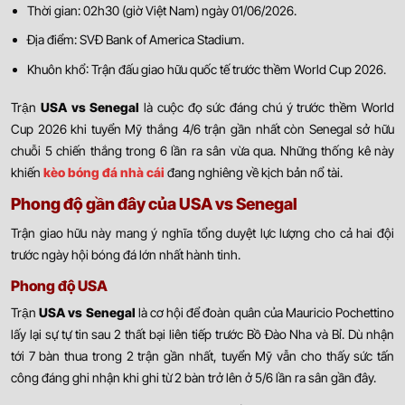
Thời gian: 02h30 (giờ Việt Nam) ngày 01/06/2026.
Địa điểm: SVĐ Bank of America Stadium.
Khuôn khổ: Trận đấu giao hữu quốc tế trước thềm World Cup 2026.
Trận
USA vs Senegal
là cuộc đọ sức đáng chú ý trước thềm World
Cup 2026 khi tuyển Mỹ thắng 4/6 trận gần nhất còn Senegal sở hữu
chuỗi 5 chiến thắng trong 6 lần ra sân vừa qua. Những thống kê này
khiến
kèo bóng đá nhà cái
đang nghiêng về kịch bản nổ tài.
Phong độ gần đây của USA vs Senegal
Trận giao hữu này mang ý nghĩa tổng duyệt lực lượng cho cả hai đội
trước ngày hội bóng đá lớn nhất hành tinh.
Phong độ USA
Trận
USA vs Senegal
là cơ hội để đoàn quân của Mauricio Pochettino
lấy lại sự tự tin sau 2 thất bại liên tiếp trước Bồ Đào Nha và Bỉ. Dù nhận
tới 7 bàn thua trong 2 trận gần nhất, tuyển Mỹ vẫn cho thấy sức tấn
công đáng ghi nhận khi ghi từ 2 bàn trở lên ở 5/6 lần ra sân gần đây.