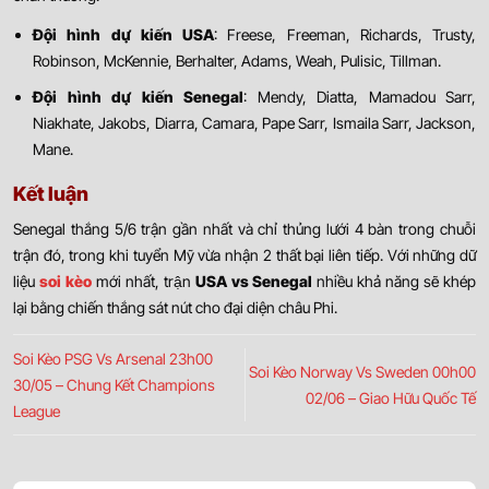
Đội hình dự kiến USA
: Freese, Freeman, Richards, Trusty,
Robinson, McKennie, Berhalter, Adams, Weah, Pulisic, Tillman.
Đội hình dự kiến Senegal
: Mendy, Diatta, Mamadou Sarr,
Niakhate, Jakobs, Diarra, Camara, Pape Sarr, Ismaila Sarr, Jackson,
Mane.
Kết luận
Senegal thắng 5/6 trận gần nhất và chỉ thủng lưới 4 bàn trong chuỗi
trận đó, trong khi tuyển Mỹ vừa nhận 2 thất bại liên tiếp. Với những dữ
liệu
soi kèo
mới nhất, trận
USA vs Senegal
nhiều khả năng sẽ khép
lại bằng chiến thắng sát nút cho đại diện châu Phi.
Soi Kèo PSG Vs Arsenal 23h00
Soi Kèo Norway Vs Sweden 00h00
30/05 – Chung Kết Champions
02/06 – Giao Hữu Quốc Tế
League