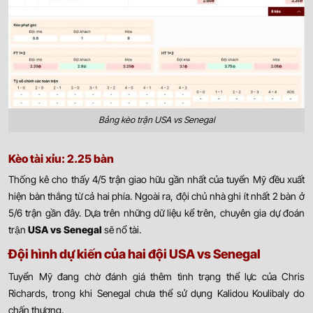
Bảng kèo trận USA vs Senegal
Kèo tài xỉu: 2.25 bàn
Thống kê cho thấy 4/5 trận giao hữu gần nhất của tuyển Mỹ đều xuất
hiện bàn thắng từ cả hai phía. Ngoài ra, đội chủ nhà ghi ít nhất 2 bàn ở
5/6 trận gần đây. Dựa trên những dữ liệu kể trên, chuyên gia dự đoán
trận
USA vs Senegal
sẽ nổ tài.
Đội hình dự kiến của hai đội USA vs Senegal
Tuyển Mỹ đang chờ đánh giá thêm tình trạng thể lực của Chris
Richards, trong khi Senegal chưa thể sử dụng Kalidou Koulibaly do
chấn thương.