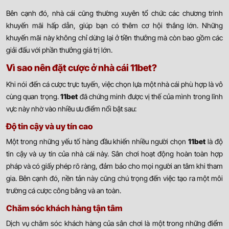
Bên cạnh đó, nhà cái cũng thường xuyên tổ chức các chương trình
khuyến mãi hấp dẫn, giúp bạn có thêm cơ hội thắng lớn. Những
khuyến mãi này không chỉ dừng lại ở tiền thưởng mà còn bao gồm các
giải đấu với phần thưởng giá trị lớn.
Vì sao nên đặt cược ở nhà cái 11bet?
Khi nói đến cá cược trực tuyến, việc chọn lựa một nhà cái phù hợp là vô
cùng quan trọng.
11bet
đã chứng minh được vị thế của mình trong lĩnh
vực này nhờ vào nhiều ưu điểm nổi bật sau:
Độ tin cậy và uy tín cao
Một trong những yếu tố hàng đầu khiến nhiều người chọn
11bet
là độ
tin cậy và uy tín của nhà cái này. Sân chơi hoạt động hoàn toàn hợp
pháp và có giấy phép rõ ràng, đảm bảo cho mọi người an tâm khi tham
gia. Bên cạnh đó, nền tản này cũng chú trọng đến việc tạo ra một môi
trường cá cược công bằng và an toàn.
Chăm sóc khách hàng tận tâm
Dịch vụ chăm sóc khách hàng của sân chơi là một trong những điểm