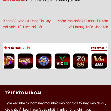
nhà cái uy tín
không thể bỏ qua cho những tân thủ.
Bigbet88: Nhà Cái Đáng Tin Cậy
Khám Phá Nhà Cái Da88: Ưu Điểm
Với Nhiều Ưu Điểm Nổi Bật
Và Phương Thức Giao Dịch
NHÀ CÁI
UY TÍN
XEM TẤT CẢ
TỶ LỆ KÈO NHÀ CÁI
Tỷ lệ kèo nhà cái hôm nay mới nhất, kèo bóng đá tối nay, kèo tài xỉu,
kèo châu Á, keonhacai 5 cập nhật nhanh chóng, chính xác