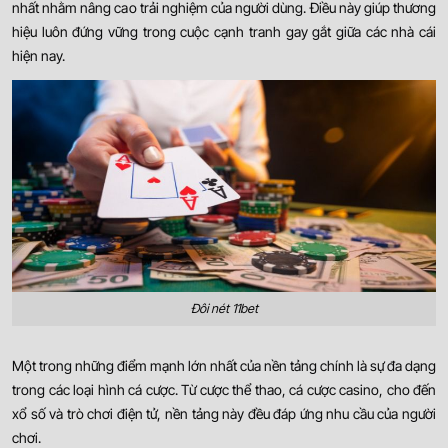
nhất nhằm nâng cao trải nghiệm của người dùng. Điều này giúp thương
hiệu luôn đứng vững trong cuộc cạnh tranh gay gắt giữa các nhà cái
hiện nay.
Đôi nét 11bet
Một trong những điểm mạnh lớn nhất của nền tảng chính là sự đa dạng
trong các loại hình cá cược. Từ cược thể thao, cá cược casino, cho đến
xổ số và trò chơi điện tử, nền tảng này đều đáp ứng nhu cầu của người
chơi.