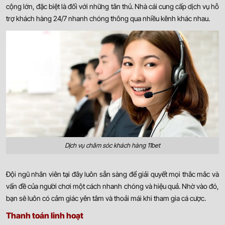
cộng lớn, đặc biệt là đối với những tân thủ. Nhà cái cung cấp dịch vụ hỗ
trợ khách hàng 24/7 nhanh chóng thông qua nhiều kênh khác nhau.
Dịch vụ chăm sóc khách hàng 11bet
Đội ngũ nhân viên tại đây luôn sẵn sàng để giải quyết mọi thắc mắc và
vấn đề của người chơi một cách nhanh chóng và hiệu quả. Nhờ vào đó,
bạn sẽ luôn có cảm giác yên tâm và thoải mái khi tham gia cá cược.
Thanh toán linh hoạt