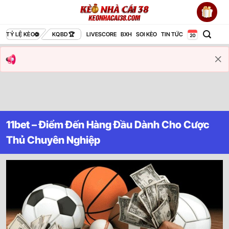
Bỏ
qua
nội
TỶ LỆ KÈO
KQBD
LIVESCORE
BXH
SOI KÈO
TIN TỨC
dung
11bet – Điểm Đến Hàng Đầu Dành Cho Cược
Thủ Chuyên Nghiệp