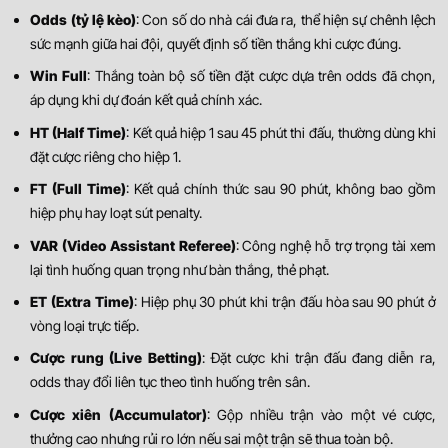
Odds (tỷ lệ kèo)
: Con số do nhà cái đưa ra, thể hiện sự chênh lệch
sức mạnh giữa hai đội, quyết định số tiền thắng khi cược đúng.
Win Full
: Thắng toàn bộ số tiền đặt cược dựa trên odds đã chọn,
áp dụng khi dự đoán kết quả chính xác.
HT (Half Time)
: Kết quả hiệp 1 sau 45 phút thi đấu, thường dùng khi
đặt cược riêng cho hiệp 1.
FT (Full Time)
: Kết quả chính thức sau 90 phút, không bao gồm
hiệp phụ hay loạt sút penalty.
VAR (Video Assistant Referee)
: Công nghệ hỗ trợ trọng tài xem
lại tình huống quan trọng như bàn thắng, thẻ phạt.
ET (Extra Time)
: Hiệp phụ 30 phút khi trận đấu hòa sau 90 phút ở
vòng loại trực tiếp.
Cược rung (Live Betting)
: Đặt cược khi trận đấu đang diễn ra,
odds thay đổi liên tục theo tình huống trên sân.
Cược xiên (Accumulator)
: Gộp nhiều trận vào một vé cược,
thưởng cao nhưng rủi ro lớn nếu sai một trận sẽ thua toàn bộ.