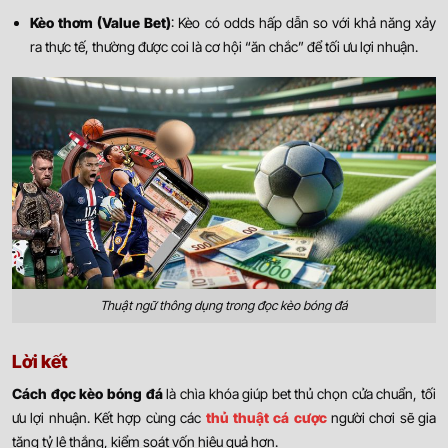
Kèo thơm (Value Bet)
: Kèo có odds hấp dẫn so với khả năng xảy
ra thực tế, thường được coi là cơ hội “ăn chắc” để tối ưu lợi nhuận.
Thuật ngữ thông dụng trong đọc kèo bóng đá
Lời kết
Cách đọc kèo bóng đá
là chìa khóa giúp bet thủ chọn cửa chuẩn, tối
ưu lợi nhuận. Kết hợp cùng các
thủ thuật cá cược
người chơi sẽ gia
tăng tỷ lệ thắng, kiểm soát vốn hiệu quả hơn.