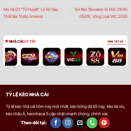
Mu Và 03 “Tử Huyệt” Lộ Rõ Sau
Soi Kèo Slovakia Vs Đức 01h45
Thất Bại Trước Arsenal
05/09, Vòng Loại WC 2026
NHÀ CÁI
UY TÍN
XEM TẤT CẢ
TỶ LỆ KÈO NHÀ CÁI
Tỷ lệ kèo nhà cái hôm nay mới nhất, kèo bóng đá tối nay, kèo tài xỉu,
kèo châu Á, keonhacai 5 cập nhật nhanh chóng, chính xác
Theo dõi tại: