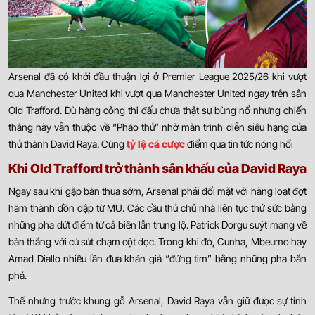
Arsenal đã có khởi đầu thuận lợi ở Premier League 2025/26 khi vượt
qua Manchester United khi vượt qua Manchester United ngay trên sân
Old Trafford. Dù hàng công thi đấu chưa thật sự bùng nổ nhưng chiến
thắng này vẫn thuộc về “Pháo thủ” nhờ màn trình diễn siêu hạng của
thủ thành David
Raya.
Cùng
tỷ lệ cá cược
điểm qua tin tức nóng hổi
Khi Old Trafford trở thành sân khấu của David Raya
Ngay sau khi gặp bàn thua sớm, Arsenal phải đối mặt với hàng loạt đợt
hãm thành dồn dập từ MU. Các cầu thủ chủ nhà liên tục thử sức bằng
những pha dứt điểm từ cả biên lẫn trung lộ. Patrick Dorgu suýt mang về
bàn thắng với cú sút chạm cột dọc. Trong khi đó, Cunha, Mbeumo hay
Amad Diallo nhiều lần đưa khán giả “đứng tim” bằng những pha bắn
phá.
Thế nhưng trước khung gỗ Arsenal, David Raya vẫn giữ được sự tỉnh