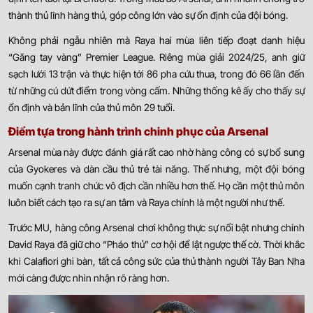
thành thủ lĩnh hàng thủ, góp công lớn vào sự ổn định của đội bóng.
Không phải ngẫu nhiên mà Raya hai mùa liên tiếp đoạt danh hiệu
“Găng tay vàng” Premier League. Riêng mùa giải 2024/25, anh giữ
sạch lưới 13 trận và thực hiện tới 86 pha cứu thua, trong đó 66 lần đến
từ những cú dứt điểm trong vòng cấm. Những thống kê ấy cho thấy sự
ổn định và bản lĩnh của thủ môn 29 tuổi.
Điểm tựa trong hành trình chinh phục của Arsenal
Arsenal mùa này được đánh giá rất cao nhờ hàng công có sự bổ sung
của Gyokeres và dàn cầu thủ trẻ tài năng. Thế nhưng, một đội bóng
muốn cạnh tranh chức vô địch cần nhiều hơn thế. Họ cần một thủ môn
luôn biết cách tạo ra sự an tâm và Raya chính là một người như thế.
Trước MU, hàng công Arsenal chơi không thực sự nổi bật nhưng chính
David Raya đã giữ cho “Pháo thủ” cơ hội để lật ngược thế cờ. Thời khắc
khi Calafiori ghi bàn, tất cả công sức của thủ thành người Tây Ban Nha
mới càng được nhìn nhận rõ ràng hơn.