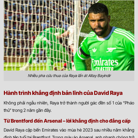
Nhiều pha cứu thua của Raya lấn át Altay Bayindir
Hành trình khẳng định bản lĩnh của David Raya
Không phải ngẫu nhiên, Raya trở thành người gác đền số 1 của “Pháo
thủ” trong 2 năm gần đây.
Từ Brentford đến Arsenal – lời khẳng định cho đẳng cấp
David Raya cập bến Emirates vào mùa hè 2023 sau nhiều năm khẳng
định tên tuổi tại Brentford. Trong màu áo Arsenal, anh nhanh chóng trở