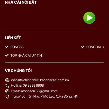
NHÀ CÁI NỔI BẬT
LIÊN KẾT
BONG88
BONGDALU
TOP NHÀ CÁI UY TÍN
VỀ CHÚNG TÔI
Website chính thức: keonhacai5.com.im
Hotline: 09 3838 6868
Email:
keonhacai38@gmail.com
Trụ sở: 56 Trần Phú, P.Mộ Lao, Q.Hà Đông, HN