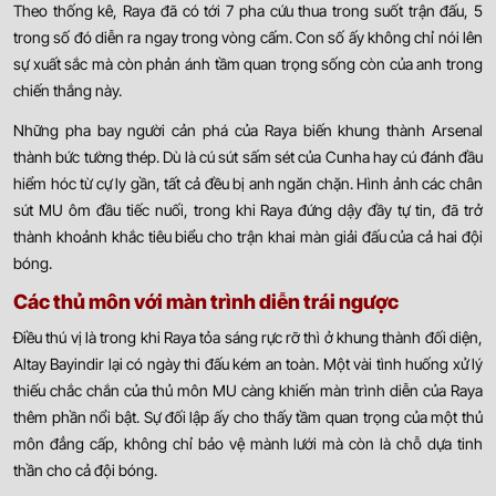
Theo thống kê, Raya đã có tới 7 pha cứu thua trong suốt trận đấu, 5
trong số đó diễn ra ngay trong vòng cấm. Con số ấy không chỉ nói lên
sự xuất sắc mà còn phản ánh tầm quan trọng sống còn của anh trong
chiến thắng này.
Những pha bay người cản phá của Raya biến khung thành Arsenal
thành bức tường thép. Dù là cú sút sấm sét của Cunha hay cú đánh đầu
hiểm hóc từ cự ly gần, tất cả đều bị anh ngăn chặn. Hình ảnh các chân
sút MU ôm đầu tiếc nuối, trong khi Raya đứng dậy đầy tự tin, đã trở
thành khoảnh khắc tiêu biểu cho trận khai màn giải đấu của cả hai đội
bóng.
Các thủ môn với màn trình diễn trái ngược
Điều thú vị là trong khi Raya tỏa sáng rực rỡ thì ở khung thành đối diện,
Altay Bayindir lại có ngày thi đấu kém an toàn. Một vài tình huống xử lý
thiếu chắc chắn của thủ môn MU càng khiến màn trình diễn của Raya
thêm phần nổi bật. Sự đối lập ấy cho thấy tầm quan trọng của một thủ
môn đẳng cấp, không chỉ bảo vệ mành lưới mà còn là chỗ dựa tinh
thần cho cả đội bóng.