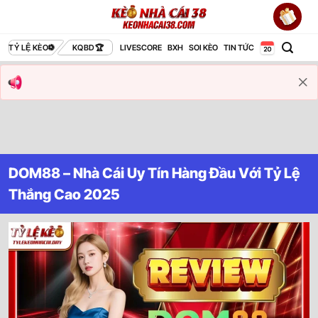
Bỏ
qua
nội
TỶ LỆ KÈO
KQBD
LIVESCORE
BXH
SOI KÈO
TIN TỨC
dung
DOM88 – Nhà Cái Uy Tín Hàng Đầu Với Tỷ Lệ
Thắng Cao 2025