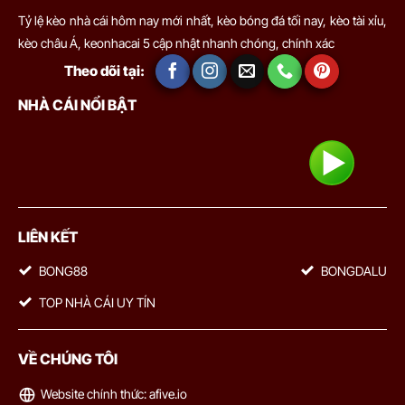
Tỷ lệ kèo nhà cái hôm nay mới nhất, kèo bóng đá tối nay, kèo tài xỉu,
kèo châu Á, keonhacai 5 cập nhật nhanh chóng, chính xác
Theo dõi tại:
NHÀ CÁI NỔI BẬT
LIÊN KẾT
BONG88
BONGDALU
TOP NHÀ CÁI UY TÍN
VỀ CHÚNG TÔI
Website chính thức: afive.io