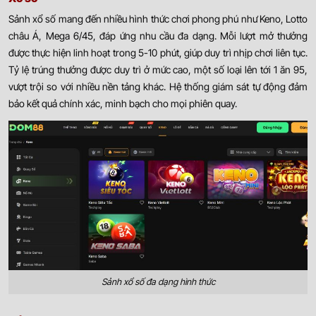
Sảnh xổ số mang đến nhiều hình thức chơi phong phú như Keno, Lotto
châu Á, Mega 6/45, đáp ứng nhu cầu đa dạng. Mỗi lượt mở thưởng
được thực hiện linh hoạt trong 5-10 phút, giúp duy trì nhịp chơi liên tục.
Tỷ lệ trúng thưởng được duy trì ở mức cao, một số loại lên tới 1 ăn 95,
vượt trội so với nhiều nền tảng khác. Hệ thống giám sát tự động đảm
bảo kết quả chính xác, minh bạch cho mọi phiên quay.
Sảnh xổ số đa dạng hình thức