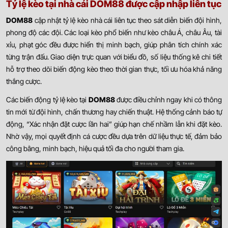
Tỷ lệ kèo tại nhà cái DOM88 được cập nhập liên tục
DOM88
cập nhật tỷ lệ kèo nhà cái liên tục theo sát diễn biến đội hình,
phong độ các đội. Các loại kèo phổ biến như kèo châu Á, châu Âu, tài
xỉu, phạt góc đều được hiển thị minh bạch, giúp phân tích chính xác
từng trận đấu. Giao diện trực quan với biểu đồ, số liệu thống kê chi tiết
hỗ trợ theo dõi biến động kèo theo thời gian thực, tối ưu hóa khả năng
thắng cược.
Các biến động tỷ lệ kèo tại
DOM88
được điều chỉnh ngay khi có thông
tin mới từ đội hình, chấn thương hay chiến thuật. Hệ thống cảnh báo tự
động, “Xác nhận đặt cược lần hai” giúp hạn chế nhầm lẫn khi đặt kèo.
Nhờ vậy, mọi quyết định cá cược đều dựa trên dữ liệu thực tế, đảm bảo
công bằng, minh bạch, hiệu quả tối đa cho người tham gia.