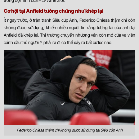
trong đội hình của HLV Arne Slot.
Cơ hội tại Anfield tưởng chừng như khép lại
Ít ngày trước, ở trận tranh Siêu cúp Anh, Federico Chiesa thậm chí còn
không được sử dụng, khiến nhiều người tin rằng tương lai của anh tại
Anfield đã khép lại. Thị trường chuyển nhượng vẫn còn mở cửa và viễn
cảnh cầu thủ người Ý phải ra đi có thể xảy ra bất cứ lúc nào.
Federico Chiesa thậm chí không được sử dụng tại Siêu cúp Anh