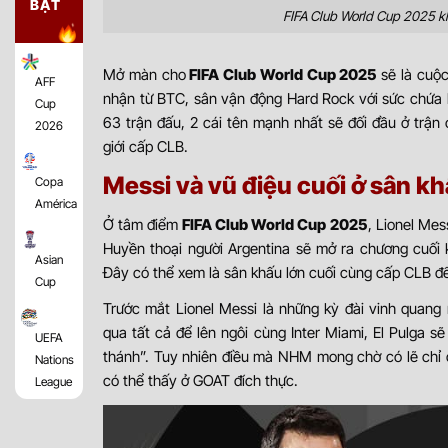
BẬT
FIFA Club World Cup 2025 kh
Mở màn cho
FIFA Club World Cup 2025
sẽ là cuộc
AFF
nhận từ BTC, sân vận động Hard Rock với sức chứa h
Cup
63 trận đấu, 2 cái tên mạnh nhất sẽ đối đầu ở trận
2026
giới cấp CLB.
Messi và vũ điệu cuối ở sân k
Copa
América
Ở tâm điểm
FIFA Club World Cup 2025
, Lionel Mes
Huyền thoại người Argentina sẽ mở ra chương cuối kị
Asian
Đây có thể xem là sân khấu lớn cuối cùng cấp CLB đ
Cup
Trước mắt Lionel Messi là những kỳ đài vinh quang
qua tất cả để lên ngôi cùng Inter Miami, El Pulga s
UEFA
thánh”. Tuy nhiên điều mà NHM mong chờ có lẽ chỉ đ
Nations
có thể thấy ở GOAT đích thực.
League