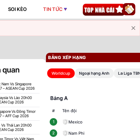
SOI KÈO
TIN TỨC
BẢNG XẾP HẠNG
ên quan
Worldcup
Ngoại hạng Anh
La Liga TB
ệt Nam Vs Singapore
Vòng bảng
07 – ASEAN Cup 2026
Bảng A
laysia Vs Lào 20h00
SEAN Cup 2026
#
Tên đội
ngapore Vs Đông Timor
7 – AFF Cup 2026
Mexico
1
o Vs Thái Lan 20h00
SEAN Cup 2026
Nam Phi
2
ng Timor Vs Việt Nam