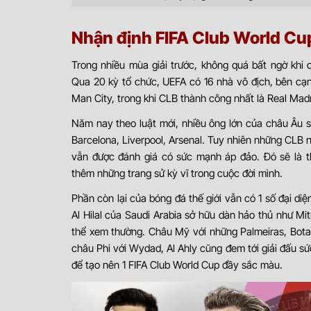
Nhận định FIFA Club World Cup
Trong nhiều mùa giải trước, không quá bất ngờ khi c
Qua 20 kỳ tổ chức, UEFA có 16 nhà vô địch, bên cạnh
Man City, trong khi CLB thành công nhất là Real Madr
Năm nay theo luật mới, nhiều ông lớn của châu Âu s
Barcelona, Liverpool, Arsenal. Tuy nhiên những CLB n
vẫn được đánh giá có sức mạnh áp đảo. Đó sẽ là t
thêm những trang sử kỳ vĩ trong cuộc đời mình.
Phần còn lại của bóng đá thế giới vẫn có 1 số đại diệ
Al Hilal của Saudi Arabia sở hữu dàn hảo thủ như Mi
thể xem thường. Châu Mỹ với những Palmeiras, Bota
châu Phi với Wydad, Al Ahly cũng đem tới giải đấu s
để tạo nên 1 FIFA Club World Cup đầy sắc màu.