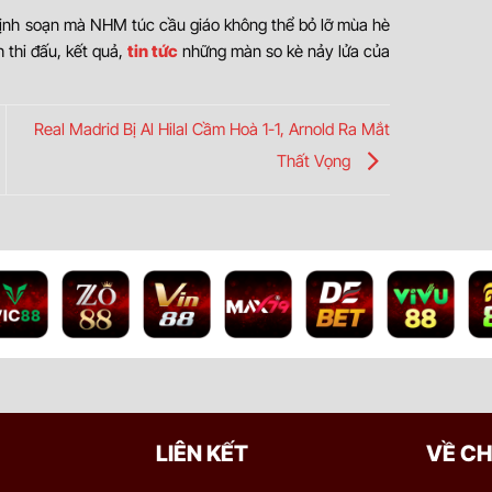
thịnh soạn mà NHM túc cầu giáo không thể bỏ lỡ mùa hè
 thi đấu, kết quả,
tin tức
những màn so kè nảy lửa của
Real Madrid Bị Al Hilal Cầm Hoà 1-1, Arnold Ra Mắt
Thất Vọng
LIÊN KẾT
VỀ CH