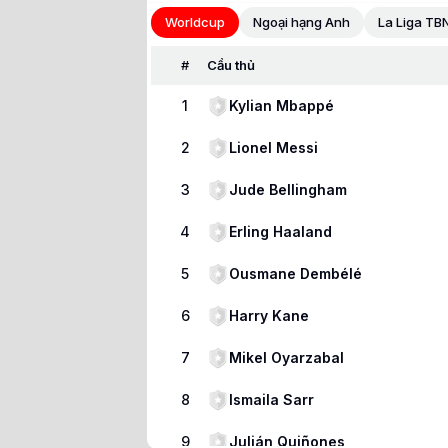
Maroc
2
Worldcup
Ngoại hạng Anh
La Liga TB
Scotland
3
#
Cầu thủ
Haiti
4
1
Kylian Mbappé
Bảng D
2
Lionel Messi
#
Tên đội
3
Jude Bellingham
Mỹ
1
4
Erling Haaland
Úc
2
5
Ousmane Dembélé
Paraguay
3
Thổ Nhĩ Kỳ
4
6
Harry Kane
7
Mikel Oyarzabal
Bảng E
8
Ismaila Sarr
#
Tên đội
Đức
1
9
Julián Quiñones