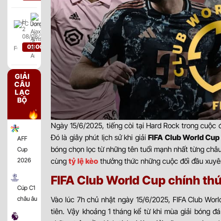
Hạng
2
Hà
08/08/2026
Jong
Lan
01:00
FC Dordrecht 90
Ajax
Amsterdam
GIẢI
CÂU
LẠC
BỘ
Ngày 15/6/2025, tiếng còi tại Hard Rock trong cuộc đ
Đó là giây phút lịch sử khi giải
FIFA Club World Cup
AFF
bóng chọn lọc từ những tên tuổi mạnh nhất từng châu 
Cup
cùng
tỷ lệ kèo
thưởng thức những cuộc đối đầu xuyên
2026
FIFA Club World Cup chính th
Cúp C1
Vào lúc 7h chủ nhật ngày 15/6/2025, FIFA Club Worl
châu âu
tiên. Vậy khoảng 1 tháng kể từ khi mùa giải bóng đ