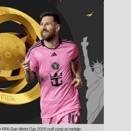
n FIFA Club World Cup 2025 cuối cùng sự nghiệp