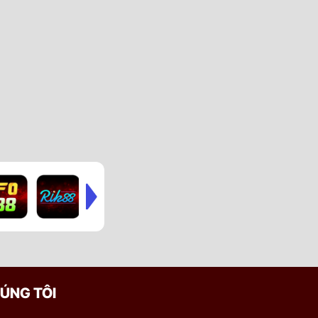
#
Tên đội
52
Daniel Muñoz
Cộng hòa Dân chủ Congo
1
53
Dan Ndoye
Thụy Điển
2
54
Azzedine Ounahi
Ghana
3
55
Youri Tielemans
Ecuador
4
56
Pedro Porro
Bosnia và Herzegovina
5
57
Enzo Fernández
Algeria
6
Paraguay
7
58
Andreas Schjelderup
Senegal
8
59
Alexander Isak
Iran
9
60
Anthony Gordon
Hàn Quốc
10
61
Iliman Ndiaye
Scotland
11
ÚNG TÔI
62
Nathan-Dylan Saliba
Uruguay
12