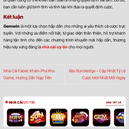
bạn cần luôn giữ bình tĩnh và tỉnh táo khi đưa ra quyết định cược.
Kết luận
Gemwin
là một lựa chọn hấp dẫn cho những ai yêu thích cá cược trực
tuyến. Với những ưu điểm nổi bật, từ giao diện thân thiện, hỗ trợ khách
hàng tận tình cho đến các chương trình khuyến mãi hấp dẫn, thương
hiệu này xứng đáng là
nhà cái uy tín
cho mọi người.
Nhà Cái Fabet: Khám Phá Kho
Kèo Bundesliga – Cập Nhật Tỷ Lệ
Game, Hướng Dẫn Nạp Tiền
Cược Mới Nhất Mỗi Ngày
NHÀ CÁI
UY TÍN
XEM TẤT CẢ