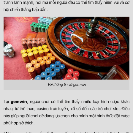
tranh lành mạnh, nơi mà mỗi người đều có thể tìm thấy niềm vui và cơ
hội chiến thắng hấp dẫn.
Vài thông tin về gemwin
Tại
gemwin
, người chơi có thể tìm thấy nhiều loại hình cược khác
nhau, từ thể thao, casino trực tuyến, xổ số đến các trò chơi slot. Điều
này giúp người chơi dễ dàng lựa chọn cho mình một hình thức đặt cược
phù hợp sở thích.