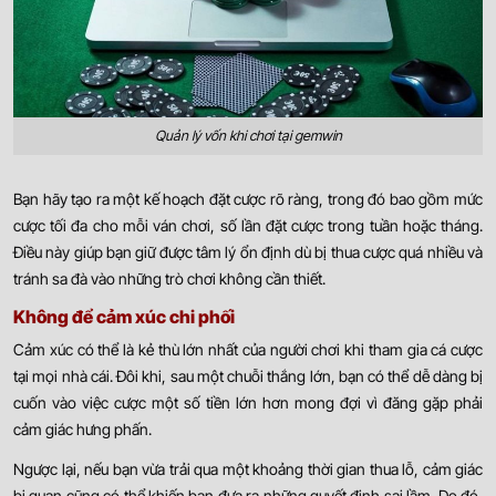
Quản lý vốn khi chơi tại gemwin
Bạn hãy tạo ra một kế hoạch đặt cược rõ ràng, trong đó bao gồm mức
cược tối đa cho mỗi ván chơi, số lần đặt cược trong tuần hoặc tháng.
Điều này giúp bạn giữ được tâm lý ổn định dù bị thua cược quá nhiều và
tránh sa đà vào những trò chơi không cần thiết.
Không để cảm xúc chi phối
Cảm xúc có thể là kẻ thù lớn nhất của người chơi khi tham gia cá cược
tại mọi nhà cái. Đôi khi, sau một chuỗi thắng lớn, bạn có thể dễ dàng bị
cuốn vào việc cược một số tiền lớn hơn mong đợi vì đăng gặp phải
cảm giác hưng phấn.
Ngược lại, nếu bạn vừa trải qua một khoảng thời gian thua lỗ, cảm giác
bi quan cũng có thể khiến bạn đưa ra những quyết định sai lầm. Do đó,