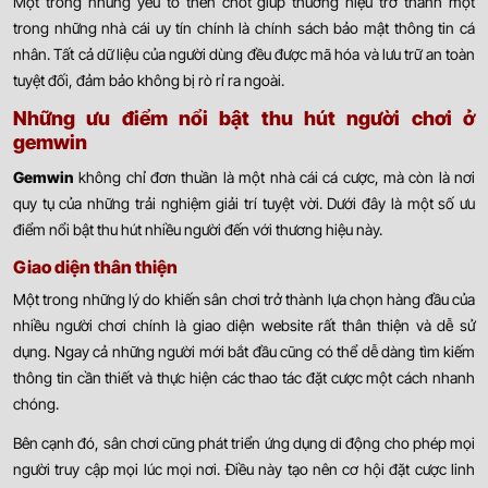
Một trong những yếu tố then chốt giúp thương hiệu trở thành một
trong những nhà cái uy tín chính là chính sách bảo mật thông tin cá
nhân. Tất cả dữ liệu của người dùng đều được mã hóa và lưu trữ an toàn
tuyệt đối, đảm bảo không bị rò rỉ ra ngoài.
Những ưu điểm nổi bật thu hút người chơi ở
gemwin
Gemwin
không chỉ đơn thuần là một nhà cái cá cược, mà còn là nơi
quy tụ của những trải nghiệm giải trí tuyệt vời. Dưới đây là một số ưu
điểm nổi bật thu hút nhiều người đến với thương hiệu này.
Giao diện thân thiện
Một trong những lý do khiến sân chơi trở thành lựa chọn hàng đầu của
nhiều người chơi chính là giao diện website rất thân thiện và dễ sử
dụng. Ngay cả những người mới bắt đầu cũng có thể dễ dàng tìm kiếm
thông tin cần thiết và thực hiện các thao tác đặt cược một cách nhanh
chóng.
Bên cạnh đó, sân chơi cũng phát triển ứng dụng di động cho phép mọi
người truy cập mọi lúc mọi nơi. Điều này tạo nên cơ hội đặt cược linh