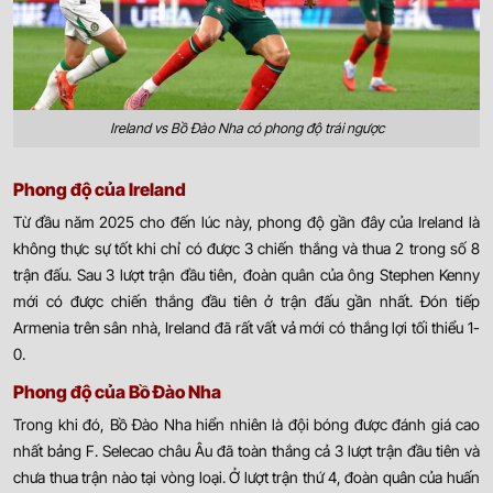
Ireland vs Bồ Đào Nha có phong độ trái ngược
Phong độ của Ireland
Từ đầu năm 2025 cho đến lúc này, phong độ gần đây của Ireland là
không thực sự tốt khi chỉ có được 3 chiến thắng và thua 2 trong số 8
trận đấu. Sau 3 lượt trận đầu tiên, đoàn quân của ông Stephen Kenny
mới có được chiến thắng đầu tiên ở trận đấu gần nhất. Đón tiếp
Armenia trên sân nhà, Ireland đã rất vất vả mới có thắng lợi tối thiểu 1-
0.
Phong độ của Bồ Đào Nha
Trong khi đó, Bồ Đào Nha hiển nhiên là đội bóng được đánh giá cao
nhất bảng F. Selecao châu Âu đã toàn thắng cả 3 lượt trận đầu tiên và
chưa thua trận nào tại vòng loại. Ở lượt trận thứ 4, đoàn quân của huấn