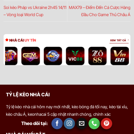
Soi kèo Pháp vs Ukraine 2h45 14/11
MAX79 – Điểm Đến Cá Cược Hàng
– Vòng loại World Cup
Đầu Cho Game Thủ Châu Á
NHÀ CÁI
UY TÍN
XEM TẤT CẢ
TỶ LỆ KÈO NHÀ CÁI
Tỷ lệ kèo nhà cái hôm nay mới nhất, kèo bóng đá tối nay, kèo tài xỉu,
kèo châu Á, keonhacai 5 cập nhật nhanh chóng, chính xác
Theo dõi tại: