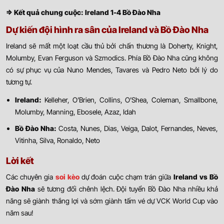
=> Kết quả chung cuộc: Ireland 1-4 Bồ Đào Nha
Dự kiến đội hình ra sân của Ireland và Bồ Đào Nha
Ireland sẽ mất một loạt cầu thủ bởi chấn thương là Doherty, Knight,
Molumby, Evan Ferguson và Szmodics. Phía Bồ Đào Nha cũng không
có sự phục vụ của Nuno Mendes, Tavares và Pedro Neto bởi lý do
tương tự.
Ireland:
Kelleher, O’Brien, Collins, O’Shea, Coleman, Smallbone,
Molumby, Manning, Ebosele, Azaz, Idah
Bồ Đào Nha:
Costa, Nunes, Dias, Veiga, Dalot, Fernandes, Neves,
Vitinha, Silva, Ronaldo, Neto
Lời kết
Các chuyên gia
soi kèo
dự đoán cuộc chạm trán giữa
Ireland vs Bồ
Đào Nha
sẽ tương đối chênh lệch. Đội tuyển Bồ Đào Nha nhiều khả
năng sẽ giành thắng lợi và sớm giành tấm vé dự VCK World Cup vào
năm sau!