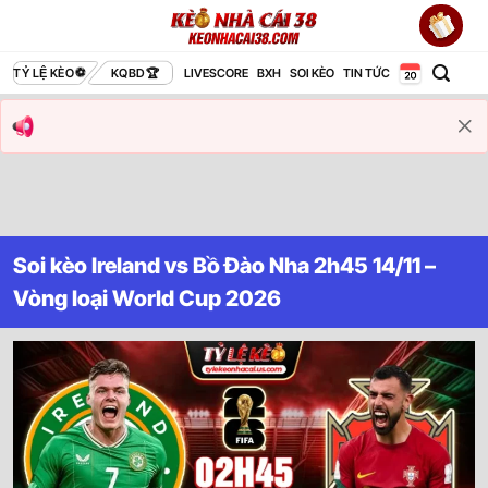
Bỏ
qua
nội
TỶ LỆ KÈO
KQBD
LIVESCORE
BXH
SOI KÈO
TIN TỨC
dung
Soi kèo Ireland vs Bồ Đào Nha 2h45 14/11 –
Vòng loại World Cup 2026