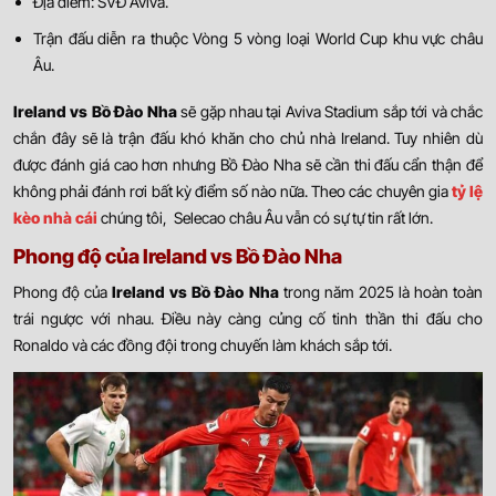
Địa điểm: SVĐ Aviva.
Trận đấu diễn ra thuộc Vòng 5 vòng loại World Cup khu vực châu
Âu.
Ireland vs Bồ Đào Nha
sẽ gặp nhau tại Aviva Stadium sắp tới và chắc
chắn đây sẽ là trận đấu khó khăn cho chủ nhà Ireland. Tuy nhiên dù
được đánh giá cao hơn nhưng Bồ Đào Nha sẽ cần thi đấu cẩn thận để
không phải đánh rơi bất kỳ điểm số nào nữa. Theo các chuyên gia
tỷ lệ
kèo nhà cái
chúng tôi, Selecao châu Âu vẫn có sự tự tin rất lớn.
Phong độ của Ireland vs Bồ Đào Nha
Phong độ của
Ireland vs Bồ Đào Nha
trong năm 2025 là hoàn toàn
trái ngược với nhau. Điều này càng củng cố tinh thần thi đấu cho
Ronaldo và các đồng đội trong chuyến làm khách sắp tới.