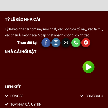
TỶ LỆ KÈO NHÀ CÁI
Tỷ lệ kèo nhà cái hôm nay mới nhất, kèo bóng đá tối nay, kèo tài xỉu,
kèo châu Á, keonhacai 5 cập nhật nhanh chóng, chính xác
Theo dõi tại:
NHÀ CÁI NỔI BẬT
LIÊN KẾT
BONG88
BONGDALU
TOP NHÀ CÁI UY TÍN