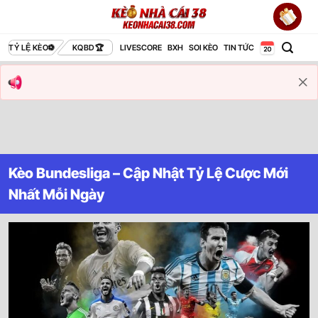
Bỏ
qua
nội
TỶ LỆ KÈO
KQBD
LIVESCORE
BXH
SOI KÈO
TIN TỨC
dung
Kèo Bundesliga – Cập Nhật Tỷ Lệ Cược Mới
Nhất Mỗi Ngày