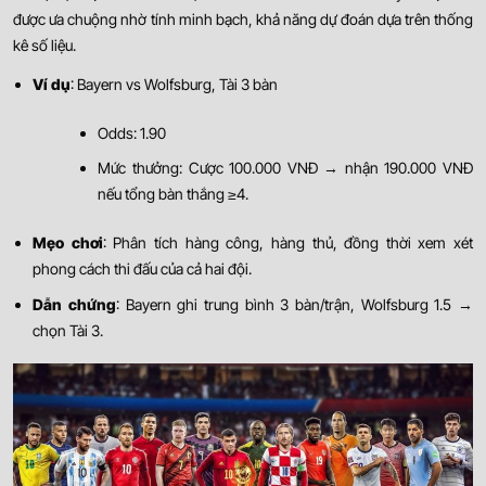
được ưa chuộng nhờ tính minh bạch, khả năng dự đoán dựa trên thống
kê số liệu.
Ví dụ
: Bayern vs Wolfsburg, Tài 3 bàn
Odds: 1.90
Mức thưởng: Cược 100.000 VNĐ → nhận 190.000 VNĐ
nếu tổng bàn thắng ≥4.
Mẹo chơi
: Phân tích hàng công, hàng thủ, đồng thời xem xét
phong cách thi đấu của cả hai đội.
Dẫn chứng
: Bayern ghi trung bình 3 bàn/trận, Wolfsburg 1.5 →
chọn Tài 3.