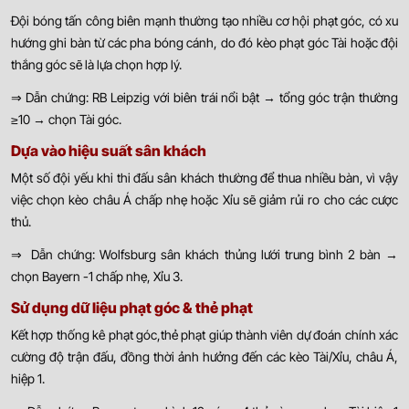
Đội bóng tấn công biên mạnh thường tạo nhiều cơ hội phạt góc, có xu
hướng ghi bàn từ các pha bóng cánh, do đó kèo phạt góc Tài hoặc đội
thắng góc sẽ là lựa chọn hợp lý.
⇒ Dẫn chứng: RB Leipzig với biên trái nổi bật → tổng góc trận thường
≥10 → chọn Tài góc.
Dựa vào hiệu suất sân khách
Một số đội yếu khi thi đấu sân khách thường để thua nhiều bàn, vì vậy
việc chọn kèo châu Á chấp nhẹ hoặc Xỉu sẽ giảm rủi ro cho các cược
thủ.
⇒ Dẫn chứng: Wolfsburg sân khách thủng lưới trung bình 2 bàn →
chọn Bayern -1 chấp nhẹ, Xỉu 3.
Sử dụng dữ liệu phạt góc & thẻ phạt
Kết hợp thống kê phạt góc,thẻ phạt giúp thành viên dự đoán chính xác
cường độ trận đấu, đồng thời ảnh hưởng đến các kèo Tài/Xỉu, châu Á,
hiệp 1.