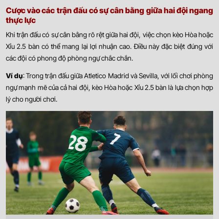
Cược vào các trận đấu có sự cân bằng giữa hai đội ngang
thực lực
Khi trận đấu có sự cân bằng rõ rệt giữa hai đội, việc chọn kèo Hòa hoặc
Xỉu 2.5 bàn có thể mang lại lợi nhuận cao. Điều này đặc biệt đúng với
các đội có phong độ phòng ngự chắc chắn.
Ví dụ
: Trong trận đấu giữa Atletico Madrid và Sevilla, với lối chơi phòng
ngự mạnh mẽ của cả hai đội, kèo Hòa hoặc Xỉu 2.5 bàn là lựa chọn hợp
lý cho người chơi.