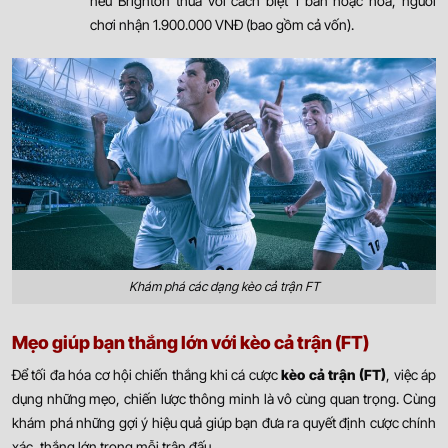
nếu Brighton thua với cách biệt 1 bàn hoặc hòa, người
chơi nhận 1.900.000 VNĐ (bao gồm cả vốn).
Khám phá các dạng kèo cả trận FT
Mẹo giúp bạn thắng lớn với kèo cả trận (FT)
Để tối đa hóa cơ hội chiến thắng khi cá cược
kèo cả trận (FT)
, việc áp
dụng những mẹo, chiến lược thông minh là vô cùng quan trọng. Cùng
khám phá những gợi ý hiệu quả giúp bạn đưa ra quyết định cược chính
xác, thắng lớn trong mỗi trận đấu.