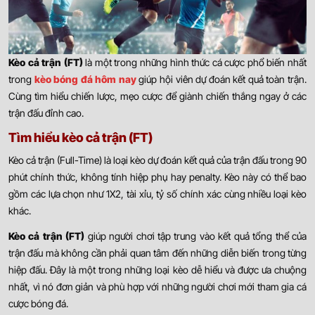
Kèo cả trận (FT)
là một trong những hình thức cá cược phổ biến nhất
trong
kèo bóng đá hôm nay
giúp hội viên dự đoán kết quả toàn trận.
Cùng tìm hiểu chiến lược, mẹo cược để giành chiến thắng ngay ở các
trận đấu đỉnh cao.
Tìm hiểu kèo cả trận (FT)
Kèo cả trận (Full-Time) là loại kèo dự đoán kết quả của trận đấu trong 90
phút chính thức, không tính hiệp phụ hay penalty. Kèo này có thể bao
gồm các lựa chọn như 1X2, tài xỉu, tỷ số chính xác cùng nhiều loại kèo
khác.
Kèo cả trận (FT)
giúp người chơi tập trung vào kết quả tổng thể của
trận đấu mà không cần phải quan tâm đến những diễn biến trong từng
hiệp đấu. Đây là một trong những loại kèo dễ hiểu và được ưa chuộng
nhất, vì nó đơn giản và phù hợp với những người chơi mới tham gia cá
cược bóng đá.