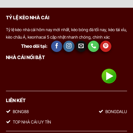
TỶ LỆ KÈO NHÀ CÁI
Tỷ lệ kèo nhà cái hôm nay mới nhất, kèo bóng đá tối nay, kèo tài xỉu,
kèo châu Á, keonhacai 5 cập nhật nhanh chóng, chính xác
Theo dõi tại:
NHÀ CÁI NỔI BẬT
LIÊN KẾT
BONG88
BONGDALU
TOP NHÀ CÁI UY TÍN