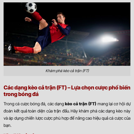
Khám phá kèo cả trận (FT)
Các dạng kèo cả trận (FT) – Lựa chọn cược phổ biến
trong bóng đá
Trong cá cược bóng đá, các dạng
kèo cả trận (FT)
mang lại cơ hội dự
đoán kết quả toàn diện của trận đấu. Hãy khám phá các dạng kèo này
và áp dụng chiến lược cược phù hợp để nâng cao hiệu quả cá cược của
bạn.