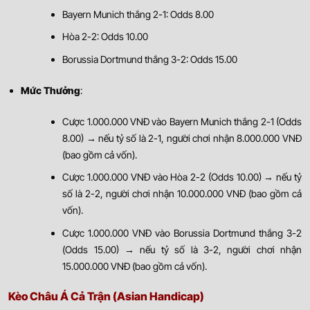
Bayern Munich thắng 2-1: Odds 8.00
Hòa 2-2: Odds 10.00
Borussia Dortmund thắng 3-2: Odds 15.00
Mức Thưởng
:
Cược 1.000.000 VNĐ vào Bayern Munich thắng 2-1 (Odds
8.00) → nếu tỷ số là 2-1, người chơi nhận 8.000.000 VNĐ
(bao gồm cả vốn).
Cược 1.000.000 VNĐ vào Hòa 2-2 (Odds 10.00) → nếu tỷ
số là 2-2, người chơi nhận 10.000.000 VNĐ (bao gồm cả
vốn).
Cược 1.000.000 VNĐ vào Borussia Dortmund thắng 3-2
(Odds 15.00) → nếu tỷ số là 3-2, người chơi nhận
15.000.000 VNĐ (bao gồm cả vốn).
Kèo Châu Á Cả Trận (Asian Handicap)