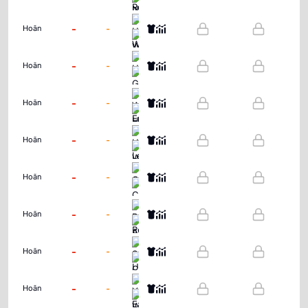
Hackney Wick
-
-
Hoãn
West Essex
Hilltop
-
-
Hoãn
Grays Athletic
White Ensign F.C.
-
-
Hoãn
Heybridge Swifts
Hinckley Leicester Road FC
-
-
Hoãn
Whitchurch Alport
Guernsey
-
-
Hoãn
Crowborough Athletic
Bognor Regis Town
-
-
Hoãn
Abbey Rangers
Sutton United
-
-
Hoãn
Coventry Sphinx
Yarm Eaglescliffe
-
-
Hoãn
West Auckland Town