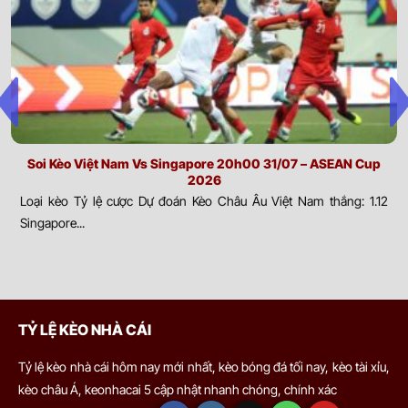
Burscough F.C.
-
-
Hoãn
nhận biết mức độ chênh lệch giữa các lựa chọn cược, cũng như
Droylsden
cách phân bổ rủi ro trong từng kèo nhà cái. Việc xây dựng tỷ lệ
Keighley Town
-
nhà cái dựa trên quá trình tổng hợp và xử lý nhiều yếu tố quan
-
Hoãn
Longridge Town FC
trọng, bao gồm:
Stourport Swifts
-
-
Hoãn
Phong độ thi đấu gần đây của các đội hoặc vận động viên.
Hanley Town
Lịch sử đối đầu trong quá khứ.
Pershore Town 88
-
-
Hoãn
Soi Kèo Việt Nam Vs Singapore 20h00 31/07 – ASEAN Cup
Brocton
Lực lượng và nhân sự, như chấn thương, thẻ phạt, đội hình dự
2026
kiến.
Loại kèo Tỷ lệ cược Dự đoán Kèo Châu Âu Việt Nam thắng: 1.12
Rugby Borough
-
-
Hoãn
SC Inkberrow
Singapore...
Yếu tố ngoại cảnh như thời tiết, mặt sân, điều kiện thi đấu.
Westfields F.C.
Biến động thị trường và dòng tiền cược từ người chơi trong và
-
-
Hoãn
Nuneaton Borough
ngoài nước.
Stafford Rangers
-
-
Hoãn
Nhờ đó, tỷ lệ kèo nhà cái phản ánh tương đối chính xác sự cân
Tividale
TỶ LỆ KÈO NHÀ CÁI
bằng hoặc chênh lệch giữa các cửa cược, giúp người tham gia hiểu
Gresley Rovers
-
-
Hoãn
rõ cấu trúc của từng kèo nhà cái. Bên cạnh chức năng định giá,
Tỷ lệ kèo nhà cái hôm nay mới nhất, kèo bóng đá tối nay, kèo tài xỉu,
Boldmere St Michaels
chúng còn đóng vai trò cân bằng dòng tiền giữa các cửa cược.
kèo châu Á, keonhacai 5 cập nhật nhanh chóng, chính xác
Winsford United
Nhà cái thường điều chỉnh kèo theo thời gian để hạn chế tình
-
-
Hoãn