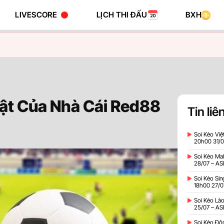
LIVESCORE
LỊCH THI ĐẤU
BXH
Bật Của Nhà Cái Red88
Tin li
Soi Kèo Vi
20h00 31/
Soi Kèo Ma
28/07 – A
Soi Kèo Si
18h00 27/0
Soi Kèo Là
25/07 – A
Soi Kèo Đô