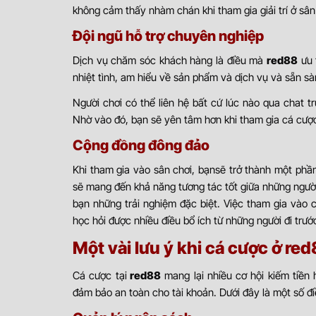
không cảm thấy nhàm chán khi tham gia giải trí ở sâ
Đội ngũ hỗ trợ chuyên nghiệp
Dịch vụ chăm sóc khách hàng là điều mà
red88
ưu 
nhiệt tình, am hiểu về sản phẩm và dịch vụ và sẵn sà
Người chơi có thể liên hệ bất cứ lúc nào qua chat tr
Nhờ vào đó, bạn sẽ yên tâm hơn khi tham gia cá cược,
Cộng đồng đông đảo
Khi tham gia vào sân chơi, bạnsẽ trở thành một phầ
sẽ mang đến khả năng tương tác tốt giữa những người 
bạn những trải nghiệm đặc biệt. Việc tham gia vào 
học hỏi được nhiều điều bổ ích từ những người đi trướ
Một vài lưu ý khi cá cược ở re
Cá cược tại
red88
mang lại nhiều cơ hội kiếm tiền
đảm bảo an toàn cho tài khoản. Dưới đây là một số đ