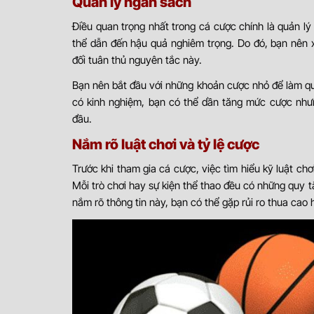
Quản lý ngân sách
Điều quan trọng nhất trong cá cược chính là quản lý
thể dẫn đến hậu quả nghiêm trọng. Do đó, bạn nên x
đối tuân thủ nguyên tắc này.
Bạn nên bắt đầu với những khoản cược nhỏ để làm qu
có kinh nghiệm, bạn có thể dần tăng mức cược như
đầu.
Nắm rõ luật chơi và tỷ lệ cược
Trước khi tham gia cá cược, việc tìm hiểu kỹ luật chơ
Mỗi trò chơi hay sự kiện thể thao đều có những quy t
nắm rõ thông tin này, bạn có thể gặp rủi ro thua ca