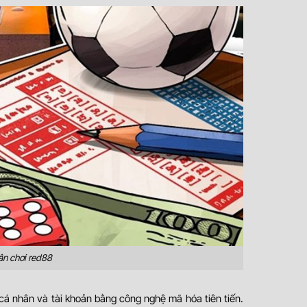
sân chơi red88
 cá nhân và tài khoản bằng công nghệ mã hóa tiên tiến.