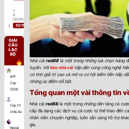
VĐQG
Bồ
Đào
08/08/2026
Nha
FC
02:15
GD Estoril-Praia
Famalicao
GIẢI
CÂU
LẠC
BỘ
Nhà cái
red88
là một trong những lựa chọn hàng đầ
tuyến. Với
kèo nhà cái
hấp dẫn cùng công nghệ hiện 
có tính giải trí cao và mở ra cơ hội kiếm tiền hấp d
AFF
những ưu điểm nổi bật.
Cup
2026
Tổng quan một vài thông tin v
Nhà cái
red88
là một trong những nền tảng cá cượ
Cúp C1
cấp đa dạng các dịch vụ cá cược từ thể thao đến ca
châu âu
nhân viên chuyên nghiệp, luôn sẵn sàng hỗ trợ kh
gia.
Ngoại