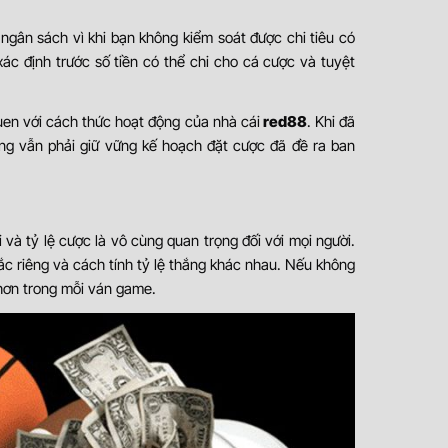
 ngân sách vì khi bạn không kiểm soát được chi tiêu có
ác định trước số tiền có thể chi cho cá cược và tuyệt
en với cách thức hoạt động của nhà cái
red88
. Khi đã
ng vẫn phải giữ vững kế hoạch đặt cược đã đề ra ban
i và tỷ lệ cược là vô cùng quan trọng đối với mọi người.
ắc riêng và cách tính tỷ lệ thắng khác nhau. Nếu không
o hơn trong mỗi ván game.