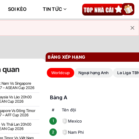
SOI KÈO
TIN TỨC
BẢNG XẾP HẠNG
ên quan
Worldcup
Ngoại hạng Anh
La Liga TB
ệt Nam Vs Singapore
Vòng bảng
07 – ASEAN Cup 2026
Bảng A
laysia Vs Lào 20h00
SEAN Cup 2026
#
Tên đội
ngapore Vs Đông Timor
7 – AFF Cup 2026
Mexico
1
o Vs Thái Lan 20h00
SEAN Cup 2026
Nam Phi
2
ng Timor Vs Việt Nam