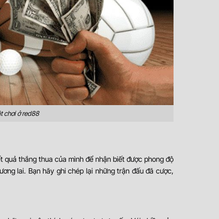
t chơi ở red88
ết quả thắng thua của mình để nhận biết được phong độ
ương lai. Bạn hãy ghi chép lại những trận đấu đã cược,