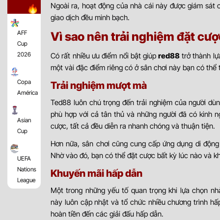
Ngoài ra, hoạt động của nhà cái này được giám sát
giao dịch đều minh bạch.
AFF
Vì sao nên trải nghiệm đặt cư
Cup
2026
Có rất nhiều ưu điểm nổi bật giúp
red88
trở thành lự
một vài đặc điểm riêng có ở sân chơi này bạn có thể
Copa
Trải nghiệm mượt mà
América
Ted88 luôn chú trọng đến trải nghiệm của người dùng
phù hợp với cả tân thủ và những người đã có kinh n
Asian
cược, tất cả đều diễn ra nhanh chóng và thuận tiện.
Cup
Hơn nữa, sân chơi cũng cung cấp ứng dụng di động 
Nhờ vào đó, bạn có thể đặt cược bất kỳ lúc nào và khôn
UEFA
Nations
Khuyến mãi hấp dẫn
League
Một trong những yếu tố quan trọng khi lựa chọn nh
này luôn cập nhật và tổ chức nhiều chương trình hấ
hoàn tiền đến các giải đấu hấp dẫn.