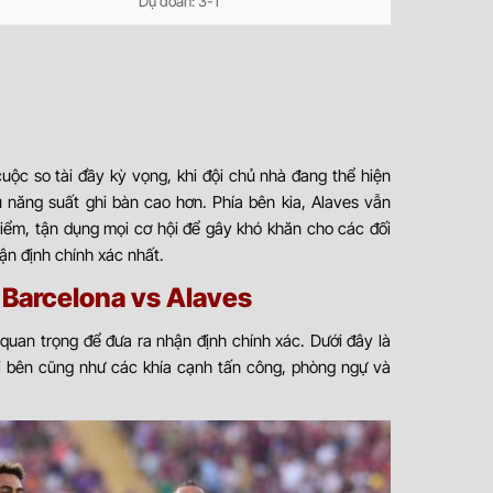
Dự đoán: 3-1
ộc so tài đầy kỳ vọng, khi đội chủ nhà đang thể hiện
 năng suất ghi bàn cao hơn. Phía bên kia, Alaves vẫn
hiểm, tận dụng mọi cơ hội để gây khó khăn cho các đối
ận định chính xác nhất.
 Barcelona vs Alaves
 quan trọng để đưa ra nhận định chính xác. Dưới đây là
ỗi bên cũng như các khía cạnh tấn công, phòng ngự và