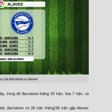
u của Barcelona vs Alaves
ây, trong đó Barcelona thắng 35 trận, hòa 7 trận, và
le), Barcelona có 26 trận thắng/38 trận gặp Alaves;