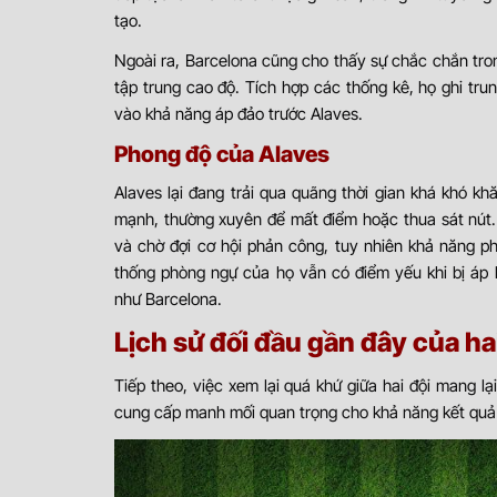
tạo.
Ngoài ra, Barcelona cũng cho thấy sự chắc chắn tr
tập trung cao độ. Tích hợp các thống kê, họ ghi tru
vào khả năng áp đảo trước Alaves.
Phong độ của Alaves
Alaves lại đang trải qua quãng thời gian khá khó k
mạnh, thường xuyên để mất điểm hoặc thua sát nút.
và chờ đợi cơ hội phản công, tuy nhiên khả năng phố
thống phòng ngự của họ vẫn có điểm yếu khi bị áp l
như Barcelona.
Lịch sử đối đầu gần đây của h
Tiếp theo, việc xem lại quá khứ giữa hai đội mang lạ
cung cấp manh mối quan trọng cho khả năng kết quả 