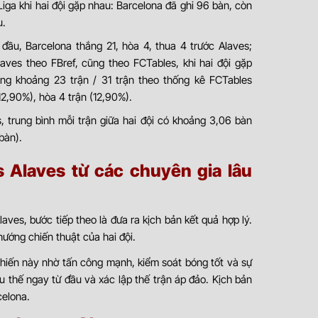
Liga khi hai đội gặp nhau: Barcelona đã ghi 96 bàn, còn
u.
 đầu, Barcelona thắng 21, hòa 4, thua 4 trước Alaves;
aves theo FBref, cũng theo FCTables, khi hai đội gặp
ắng khoảng 23 trận / 31 trận theo thống kê FCTables
12,90%), hòa 4 trận (12,90%).
, trung bình mỗi trận giữa hai đội có khoảng 3,06 bàn
bàn).
 Alaves từ các chuyên gia lâu
aves, bước tiếp theo là đưa ra kịch bản kết quả hợp lý.
hướng chiến thuật của hai đội.
hiến này nhờ tấn công mạnh, kiểm soát bóng tốt và sự
u thế ngay từ đầu và xác lập thế trận áp đảo. Kịch bản
celona.