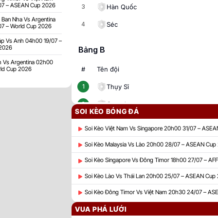
07 – ASEAN Cup 2026
Hàn Quốc
3
 Ban Nha Vs Argentina
Séc
4
7 – World Cup 2026
áp Vs Anh 04h00 19/07 –
 2026
Bảng B
h Vs Argentina 02h00
#
Tên đội
rld Cup 2026
Thụy Sĩ
1
Canada
2
SOI KÈO BÓNG ĐÁ
Bosnia và Herzegovina
3
Soi Kèo Việt Nam Vs Singapore 20h00 31/07 – ASE
Qatar
4
Soi Kèo Malaysia Vs Lào 20h00 28/07 – ASEAN Cup
Soi Kèo Singapore Vs Đông Timor 18h00 27/07 – AF
Bảng C
Soi Kèo Lào Vs Thái Lan 20h00 25/07 – ASEAN Cup
#
Tên đội
Soi Kèo Đông Timor Vs Việt Nam 20h30 24/07 – A
Brazil
1
VUA PHÁ LƯỚI