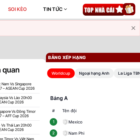
SOI KÈO
TIN TỨC
BẢNG XẾP HẠNG
ên quan
Worldcup
Ngoại hạng Anh
La Liga TB
ệt Nam Vs Singapore
Vòng bảng
07 – ASEAN Cup 2026
Bảng A
laysia Vs Lào 20h00
SEAN Cup 2026
#
Tên đội
ngapore Vs Đông Timor
7 – AFF Cup 2026
Mexico
1
o Vs Thái Lan 20h00
SEAN Cup 2026
Nam Phi
2
ng Timor Vs Việt Nam