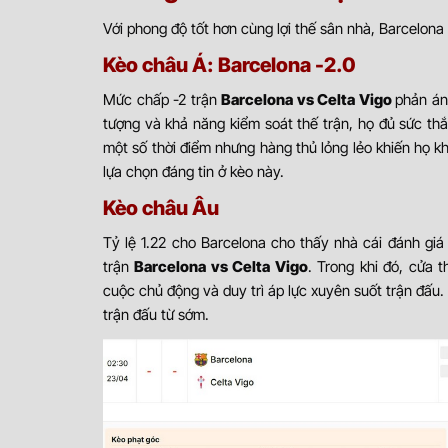
Với phong độ tốt hơn cùng lợi thế sân nhà, Barcelona 
Kèo châu Á: Barcelona -2.0
Mức chấp -2 trận
Barcelona vs Celta Vigo
phản án
tượng và khả năng kiểm soát thế trận, họ đủ sức thắ
một số thời điểm nhưng hàng thủ lỏng lẻo khiến họ kh
lựa chọn đáng tin ở kèo này.
Kèo châu Âu
Tỷ lệ 1.22 cho Barcelona cho thấy nhà cái đánh giá
trận
Barcelona vs Celta Vigo
. Trong khi đó, cửa 
cuộc chủ động và duy trì áp lực xuyên suốt trận đấu.
trận đấu từ sớm.