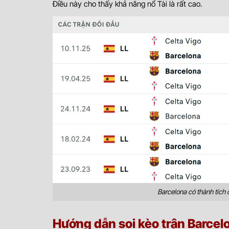
Điều này cho thấy khả năng nổ Tài là rất cao.
Barcelona có thành tích đ
Hướng dẫn soi kèo trận Barcelo