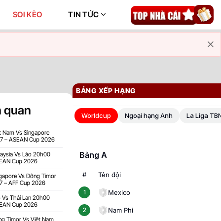
SOI KÈO
TIN TỨC
BẢNG XẾP HẠNG
ên quan
Worldcup
Ngoại hạng Anh
La Liga TB
ệt Nam Vs Singapore
Vòng bảng
07 – ASEAN Cup 2026
Bảng A
laysia Vs Lào 20h00
SEAN Cup 2026
#
Tên đội
ngapore Vs Đông Timor
7 – AFF Cup 2026
Mexico
1
o Vs Thái Lan 20h00
SEAN Cup 2026
Nam Phi
2
ng Timor Vs Việt Nam