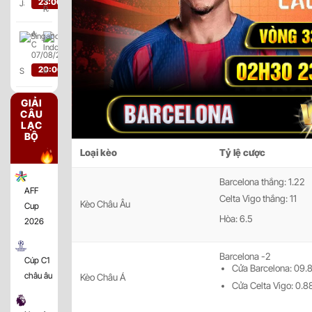
23:00
Jagiellonia Bialystok
Rangers
ASEAN
Championship
07/08/2026
20:00
Singapore
Indonesia
GIẢI
CÂU
LẠC
BỘ
Loại kèo
Tỷ lệ cược
Barcelona
thắng
: 1.22
AFF
Celta Vigo thắng: 11
Kèo Châu Âu
Cup
Hòa: 6.5
2026
Barcelona -2
Cúp C1
Cửa Barcelona: 09.
châu âu
Kèo Châu Á
Cửa Celta Vigo: 0.8