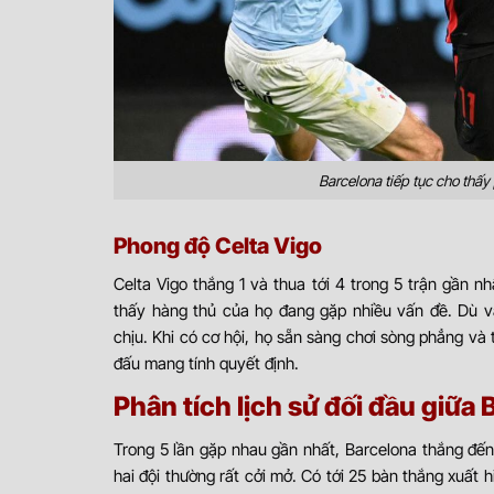
Barcelona tiếp tục cho thấy
Phong độ Celta Vigo
Celta Vigo thắng 1 và thua tới 4 trong 5 trận gần nh
thấy hàng thủ của họ đang gặp nhiều vấn đề. Dù vậ
chịu. Khi có cơ hội, họ sẵn sàng chơi sòng phẳng và 
đấu mang tính quyết định.
Phân tích lịch sử đối đầu giữa 
Trong 5 lần gặp nhau gần nhất, Barcelona thắng đến 
hai đội thường rất cởi mở. Có tới 25 bàn thắng xuất h