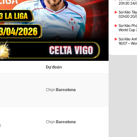
20h30 24/
Soi Kèo Tây
02h00 20/0
Soi Kèo Ph
World Cup
Soi Kèo An
16/07 – Wo
Dự đoán
Chọn
Barcelona
8
Chọn
Barcelona
8