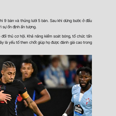
ghi 9 bàn và thủng lưới 5 bàn. Sau khi dừng bước ở đấu
ì sự ổn định ấn tượng.
 đối thủ cơ hội. Khả năng kiểm soát bóng, tổ chức tấn
Đây là yếu tố then chốt giúp họ được đánh giá cao trong