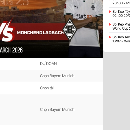
20h30 24/
Soi Kèo Tây
02h00 20/0
Soi Kèo Ph
World Cup
Soi Kèo An
16/07 – Wo
DỰ ĐOÁN
Chọn Bayern Munich
Chọn tài
Chọn Bayern Munich
2