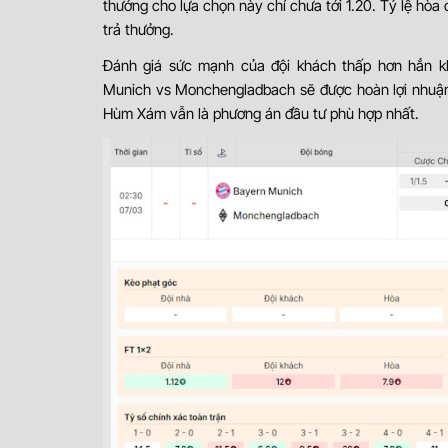
thưởng cho lựa chọn này chỉ chưa tới 1.20. Tỷ lệ hòa
trả thưởng.
Đánh giá sức mạnh của đội khách thấp hơn hẳn kh
Munich vs Monchengladbach sẽ được hoàn lợi nhuận 
Hùm Xám vẫn là phương án đầu tư phù hợp nhất.