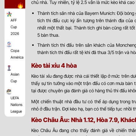
chủ nhà. Tuy nhiên, tỷ lệ 2.5 vẫn là mức kèo khá cao 
Thành tích sân nhà của Bayern Munich: Đội bóng 
tích thi đấu cực kỳ ấn tượng trên thánh địa của
AFF
Cup
nhất một thất bại. Thành tích ghi bàn cũng rất tố
2026
5 bàn thua.
Thành tích thi đấu trên sân khách của Monchengl
Copa
thành tích thi đấu rất tệ khi đã thua 3/5 trận và 
América
Kèo tài xỉu 4 hòa
Asian
Kèo tài xỉu đang được nhà cái thiết lập ở mức trên d
Cup
thấy sự tin tưởng vào một trận đấu có cơn mưa bàn t
tại được chuyên gia đánh giá có hàng thủ thi đấu không
UEFA
Một chiến thuật nhà đầu tư có thể áp dụng trong tr
Nations
nhỏ ở đầu trận. Đợi kèo hạ, bạn có thể tiếp tục nhồi 
League
Kèo Châu Âu: Nhà 1.12, Hòa 7.9, Khác
Kèo Châu Âu đang cho thấy đánh giá về chiến thắn