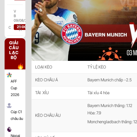
VĐQG
Brazil
09/08/2026
Mirassol
21:00
Cruzeiro (MG)
FC
GIẢI
CÂU
LẠC
BỘ
LOẠI KÈO
TỶ LỆ KÈO
KÈO CHÂU Á
Bayern Munich chấp -2.5
AFF
Cup
TÀI XỈU
Tài xỉu 4 hòa
2026
Bayern Munich thắng: 1.12
Cúp C1
Hòa: 7.9
KÈO CHÂU ÂU
châu âu
Monchengladbach thắng: 1
Ngoại