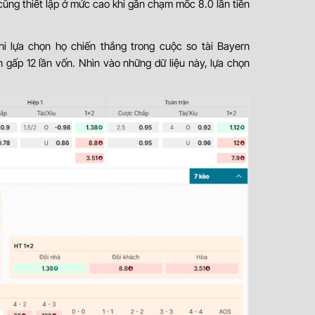
 cũng thiết lập ở mức cao khi gần chạm mốc 8.0 lần tiền
i lựa chọn họ chiến thắng trong cuộc so tài Bayern
gấp 12 lần vốn. Nhìn vào những dữ liệu này, lựa chọn