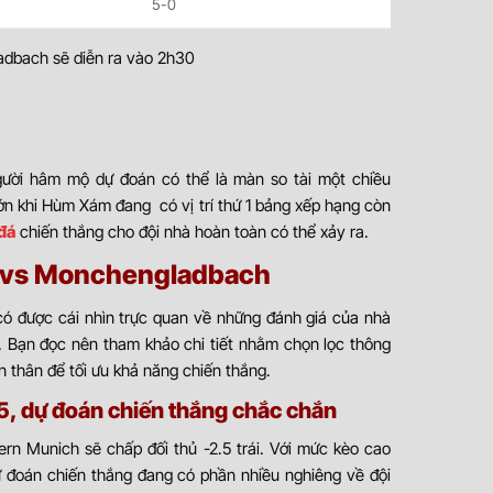
5-0
adbach sẽ diễn ra vào 2h30
ười hâm mộ dự đoán có thể là màn so tài một chiều
lớn khi Hùm Xám đang có vị trí thứ 1 bảng xếp hạng còn
đá
chiến thắng cho đội nhà hoàn toàn có thể xảy ra.
h vs Monchengladbach
 có được cái nhìn trực quan về những đánh giá của nhà
u. Bạn đọc nên tham khảo chi tiết nhằm chọn lọc thông
n thân để tối ưu khả năng chiến thắng.
5, dự đoán chiến thắng chắc chắn
rn Munich sẽ chấp đối thủ -2.5 trái. Với mức kèo cao
 đoán chiến thắng đang có phần nhiều nghiêng về đội