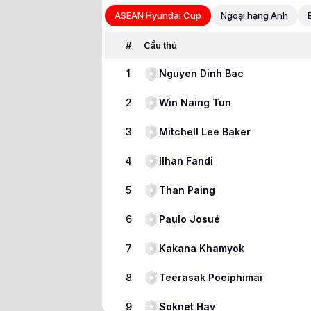
ASEAN Hyundai Cup
Ngoại hạng Anh
#
Cầu thủ
1
Nguyen Dinh Bac
2
Win Naing Tun
3
Mitchell Lee Baker
4
Ilhan Fandi
5
Than Paing
6
Paulo Josué
7
Kakana Khamyok
8
Teerasak Poeiphimai
9
Soknet Hav