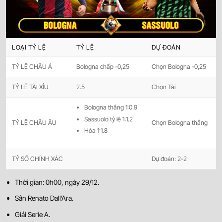
LOẠI TỶ LỆ
TỶ LỆ
DỰ ĐOÁN
TỶ LỆ CHÂU Á
Bologna chấp -0,25
Chọn Bologna -0,25
TỶ LỆ TÀI XỈU
2.5
Chọn Tài
Bologna thắng 1:0.9
Sassuolo tỷ lệ 1:1.2
TỶ LỆ CHÂU ÂU
Chọn Bologna thắng
Hòa 1:1.8
TỶ SỐ CHÍNH XÁC
Dự đoán: 2-2
Thời gian: 0h00, ngày 29/12.
Sân Renato Dall’Ara.
Giải Serie A.