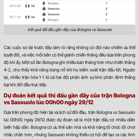
Kết quả đối đầu gần đây của Bologna vs Sassuolo
Các cuộc so tài trước đây làm rõ rằng không có đội nào chiếm ưu thế
tuyệt đối, và việc mỗi bên có thể giành chiến thắng đều dựa trên phong
độ khi ấy. Một số lần Bologna ghi nhiều bàn thắng hơn như chiến thắng
4-2, cho thấy khả năng bùng nổ khi họ kiểm soát trận đấu tốt. Ngược
lại, nhiều trận hòa 1-1 từ cả hai đội phản ánh sự khó phân định thắng
bại khi đối đầu trực tiếp.
Dự đoán kết quả thi đấu gần đây của trận Bologna
vs Sassuolo lúc 00h00 ngày 29/12
Dựa trên phong độ hiện tại và lịch sử đối đầu, trận Bologna vs Sassuolo
lúc 00h00 ngày 29/12 được dự đoán sẽ là một trận đấu có nhiều diễn
biến hấp dẫn. Bologna có ưu thế sân nhà và khả năng tổ chức lối chơi
chắc chắn hơn, nhưng Sassuolo không thiếu cơ hội để tạo ra các tình