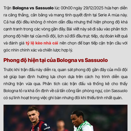
Trận
Bologna vs Sassuolo
lúc 00h00 ngày 29/12/2025 hứa hẹn diễn
ra căng thẳng, cân bằng và mang tính quyết định tại Serie A mùa này.
Cả hai đội đều không ở nhóm dẫn đầu nhưng thể hiện phong độ khá
cạnh tranh trong các vòng gần đây. Bài viết này sẽ đi sâu vào phân tích
phong độ hiện tại của mỗi đội, lịch sử đối đầu trực tiếp, dự đoán kết quả
và đánh giá
tỷ lệ kèo nhà cái
nên chọn để bạn tiếp cận trận cầu với
góc nhìn chính xác và chiến lược hợp lý.
Phong độ hiện tại của Bologna vs Sassuolo
Trước khi trận đấu này diễn ra, quan sát phong độ gần đây của mỗi đội
sẽ giúp bạn định hướng lựa chọn dựa trên cách họ trình diễn qua
những trận vừa qua. Phân tích các trận đấu và thống kê cho thấy
Bologna tỏ ra khá ổn định về cả tấn công lẫn phòng ngự, còn Sassuolo
có sự linh hoạt trong việc ghi bàn nhưng đôi khi thiếu tính nhất quán.