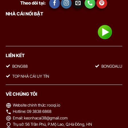
Theo dõi tại:
KI Klaksvik
trạng tập trung quá nhiều tiền vào một lựa chọn, từ đó duy trì sự ổn
định và kiểm soát rủi ro trong hệ thống định giá.
NHÀ CÁI NỔI BẬT
0.87
0.90
2.5/3
8.5
Vì sao người chơi cần hiểu rõ tỷ lệ kèo nhà cái?
Lincoln Red Imps FC
-
-
0.92
0.90
17:00
1
U
Omonia Nicosia FC
Hiểu tỷ lệ kèo không phải để “biết thêm”, mà là để chơi có kiểm
soát. Khi nắm được cách kèo vận hành, mọi quyết định đặt cược
0.90
0.80
1
2.5/3
9.5
đều rõ ràng hơn, không còn dựa vào cảm tính. Cụ thể:
Red Bull Salzburg
-
-
0.90
1.00
17:00
U
LIÊN KẾT
Đọc kèo nhanh và chính xác:
Hiểu đúng ý nghĩa từng loại
Pafos FC
kèo, tránh nhầm lẫn khi chọn cửa.
BONG88
BONGDALU
0.85
0.85
0.5/1
2.5
9.5
Nhận diện cơ hội và rủi ro:
Phân biệt đâu là kèo cân bằng,
PAOK Saloniki
TOP NHÀ CÁI UY TÍN
-
đâu là kèo đang “dụ tiền”.
-
0.95
0.95
17:45
U
Anderlecht
Hiểu được ý đồ nhà cái:
Nhìn ra cách thị trường đang vận
VỀ CHÚNG TÔI
động thông qua biến động kèo.
1.00
1.00
1/1.5
3/3.5
10.5
Thun
Chơi có chiến lược:
Lựa chọn kèo phù hợp với vốn, kiểm
-
-
0.80
0.80
Website chính thức: rooqi.io
18:00
U
Vikingur Reykjavik
soát mức cược tốt hơn.
Hotline: 09 3838 6868
Email:
keonhacai38@gmail.com
Các loại tỷ lệ kèo nhà cái phổ biến hiện nay
0.97
0.90
2.5
3.5/4
9.5
Trụ sở: 56 Trần Phú, P.Mộ Lao, Q.Hà Đông, HN
Benfica