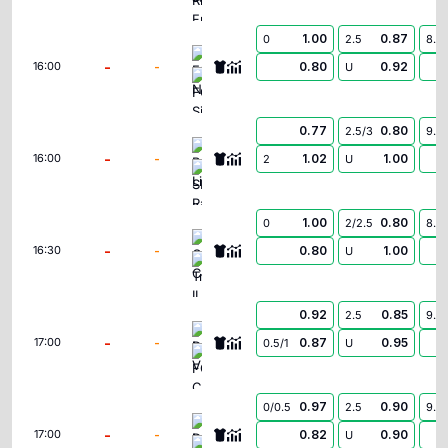
1.00
0.87
0
2.5
8.5
FC Noah
-
-
0.80
0.92
16:00
U
FC Sion
0.77
0.80
2.5/3
9.5
Paide Linnameeskond
-
-
1.02
1.00
16:00
2
U
SK Rapid Wien
1.00
0.80
0
2/2.5
8.5
CFR Cluj
-
-
0.80
1.00
16:30
U
Tromso IL
0.92
0.85
2.5
9.5
Debreceni VSC
-
-
0.87
0.95
17:00
0.5/1
U
FC Copenhagen
0.97
0.90
0/0.5
2.5
9.5
Dynamo Kyiv
-
-
0.82
0.90
17:00
U
Qarabag