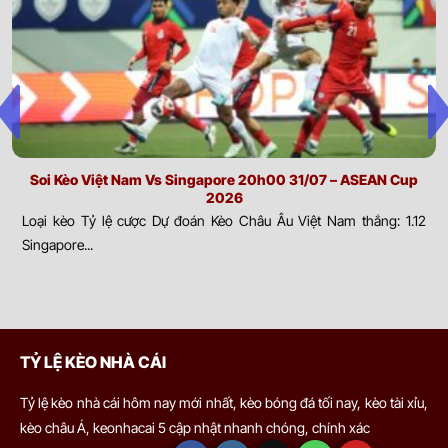
EUROPA LEAGUE
nhận biết mức độ chênh lệch giữa các lựa chọn cược, cũng như
cách phân bổ rủi ro trong từng kèo nhà cái. Việc xây dựng tỷ lệ
0.97
0.97
2.5
8.5
KuPs
nhà cái dựa trên quá trình tổng hợp và xử lý nhiều yếu tố quan
-
-
0.82
0.82
15:00
0/0.5
U
CS Universitatea Craiova
trọng, bao gồm:
Phong độ thi đấu gần đây của các đội hoặc vận động viên.
0.90
0.82
0.5
2/2.5
9.5
Maccabi Tel Aviv
Lịch sử đối đầu trong quá khứ.
-
-
0.90
0.97
16:00
U
Soi Kèo Việt Nam Vs Singapore 20h00 31/07 – ASEAN Cup
CSKA Sofia
Lực lượng và nhân sự, như chấn thương, thẻ phạt, đội hình dự
2026
kiến.
Loại kèo Tỷ lệ cược Dự đoán Kèo Châu Âu Việt Nam thắng: 1.12
0.80
0.95
2.5
9.5
Singapore...
Yếu tố ngoại cảnh như thời tiết, mặt sân, điều kiện thi đấu.
Jagiellonia Bialystok
-
-
1.00
0.85
16:00
0/0.5
U
Rangers F.C.
Biến động thị trường và dòng tiền cược từ người chơi trong và
ngoài nước.
0.90
0.87
2.5
9.5
FC Hradec Králové
Nhờ đó, tỷ lệ kèo nhà cái phản ánh tương đối chính xác sự cân
-
-
0.90
0.92
17:00
0.5
U
TỶ LỆ KÈO NHÀ CÁI
Besiktas JK
bằng hoặc chênh lệch giữa các cửa cược, giúp người tham gia hiểu
rõ cấu trúc của từng kèo nhà cái. Bên cạnh chức năng định giá,
Tỷ lệ kèo nhà cái hôm nay mới nhất, kèo bóng đá tối nay, kèo tài xỉu,
0.92
0.80
2/2.5
3/3.5
10.5
chúng còn đóng vai trò cân bằng dòng tiền giữa các cửa cược.
kèo châu Á, keonhacai 5 cập nhật nhanh chóng, chính xác
Lech Poznan
Nhà cái thường điều chỉnh kèo theo thời gian để hạn chế tình
-
-
0.87
1.00
17:00
U