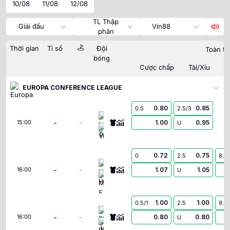
10/08
11/08
12/08
TL Thập
Giải đấu
Vin88
phân
Thời gian
Tỉ số
Đội
Toàn tr
bóng
Cược chấp
Tài/Xỉu
EUROPA CONFERENCE LEAGUE
0.80
0.85
0.5
2.5/3
Inter Turku
-
-
1.00
0.95
15:00
U
Vaduz
0.72
0.75
0
2.5
8.5
HJK Helsinki
-
-
1.07
1.05
16:00
U
Motherwell F.C.
1.00
1.00
0.5/1
2.5
9.5
FK Jablonec
-
-
0.80
0.80
16:00
U
Rigas Futbola Skola