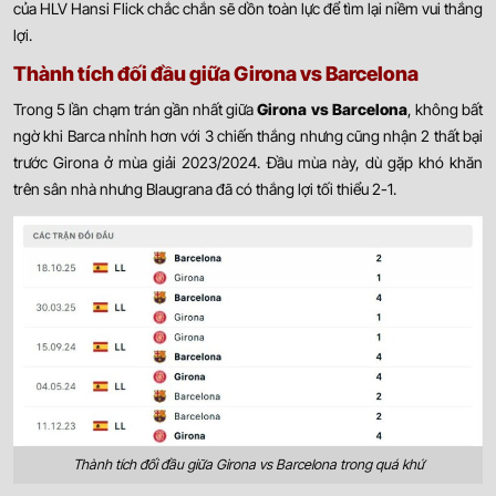
của HLV Hansi Flick chắc chắn sẽ dồn toàn lực để tìm lại niềm vui thắng
lợi.
Thành tích đối đầu giữa Girona vs Barcelona
Trong 5 lần chạm trán gần nhất giữa
Girona vs Barcelona
, không bất
ngờ khi Barca nhỉnh hơn với 3 chiến thắng nhưng cũng nhận 2 thất bại
trước Girona ở mùa giải 2023/2024. Đầu mùa này, dù gặp khó khăn
trên sân nhà nhưng Blaugrana đã có thắng lợi tối thiểu 2-1.
Thành tích đối đầu giữa Girona vs Barcelona trong quá khứ