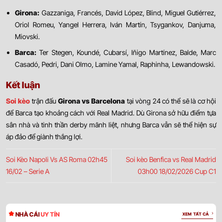
Girona:
Gazzaniga, Francés, David López, Blind, Miguel Gutiérrez,
Oriol Romeu, Yangel Herrera, Iván Martín, Tsygankov, Danjuma,
Miovski.
Barca:
Ter Stegen, Koundé, Cubarsí, Iñigo Martínez, Balde, Marc
Casadó, Pedri, Dani Olmo, Lamine Yamal, Raphinha, Lewandowski.
Kết luận
Soi kèo
trận đấu
Girona vs Barcelona
tại vòng 24 có thể sẽ là cơ hội
để Barca tạo khoảng cách với Real Madrid. Dù Girona sở hữu điểm tựa
sân nhà và tinh thần derby mãnh liệt, nhưng Barca vẫn sẽ thể hiện sự
áp đảo để giành thắng lợi.
Soi Kèo Napoli Vs AS Roma 02h45
Soi kèo Benfica vs Real Madrid
16/02 – Serie A
03h00 18/02/2026 Cup C1
NHÀ CÁI
UY TÍN
XEM TẤT CẢ