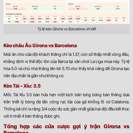
Tỷ lệ kèo Girona vs Barcelona chi tiết
Kèo châu Âu Girona vs Barcelona
Mức ăn cho cửa đội khách thắng chỉ là 1.37, con số thấp nhất vòng đấu,
khẳng định vị thế độc tôn của Barca tại sân chơi La Liga mùa này. Tỷ lệ
hòa 5.0 và chủ nhà thắng lên tới 5.70 cho thấy khả năng để Girona tạo
nên địa chấn là gần như không có.
Kèo Tài – Xỉu: 3.5
Mốc Tài Xỉu 3.5 bàn hứa hẹn một kịch bản tưng bừng bàn thắng dựa
trên triết lý bóng đá tấn công rực lửa của gã khổng lồ xứ Catalonia.
Thống kê chỉ ra rằng 3/4 cuộc đọ sức gần nhất giữa hai đội đều kết thúc
với ít nhất 4 bàn thắng được ghi.
Tổng hợp các cửa cược gợi ý trận Girona vs
Barcelona