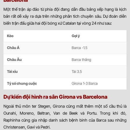
Một thế trận áp đảo từ phía đội đang dẫn đầu bảng xếp hạng là kịch
bản rất dễ xảy ra dựa trên những phân tích chuyên sâu. Dự đoán diễn
biến trận đấu giữa hai đội bóng xứ Catalan tại vòng 24 như sau:
Kèo
Gợi ý
Châu Á
Barca -1.5
Châu Âu
Barca thắng
Tài xỉu
Tài 3.5
Tỷ số chung cuộc
Girona 1-3 Barca
Dự kiến đội hình ra sân Girona vs Barcelona
Ngoài thủ môn ter Stegen, Girona cũng mất thêm một số cầu thủ là
Ounahi, Moreno, Beltran, Van de Beek và Portu. Trong khi đó,
Raphinha cũng gia nhập danh sách bệnh binh của Barca sau những
Christensen, Gavi và Pedri.