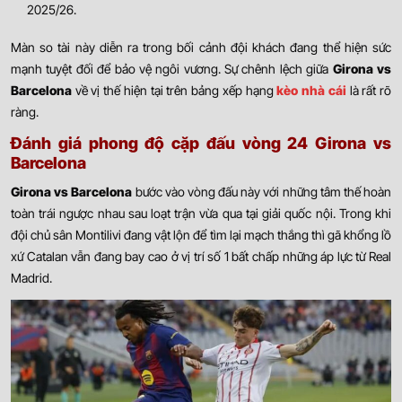
2025/26.
Màn so tài này diễn ra trong bối cảnh đội khách đang thể hiện sức
mạnh tuyệt đối để bảo vệ ngôi vương. Sự chênh lệch giữa
Girona vs
Barcelona
về vị thế hiện tại trên bảng xếp hạng
kèo nhà cái
là rất rõ
ràng.
Đánh giá phong độ cặp đấu vòng 24 Girona vs
Barcelona
Girona vs Barcelona
bước vào vòng đấu này với những tâm thế hoàn
toàn trái ngược nhau sau loạt trận vừa qua tại giải quốc nội. Trong khi
đội chủ sân Montilivi đang vật lộn để tìm lại mạch thắng thì gã khổng lồ
xứ Catalan vẫn đang bay cao ở vị trí số 1 bất chấp những áp lực từ Real
Madrid.