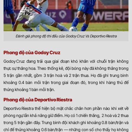
Đánh giá phong độ thi đấu của Godoy Cruz Vs Deportivo Riestra
Phong độ của Godoy Cruz
Godoy Cruz đang trải qua giai đoạn khó khăn với chuỗi trận không
thực sự thăng hoa. Theo thống kê, đội bóng này đã không thắng trong
5 trận gần nhất, gồm 3 trận hoà và 2 trận thua. Họ đã ghi trung bình
khoảng 0.4 bàn mỗi trận trong giai đoạn đó, trong khi hàng thủ để
thủng khoảng 1 bàn mỗi trận.
Phong độ của Deportivo Riestra
Deportivo Riestra thể hiện bộ mặt chắc chắn hơn phần nào khi xét về
phòng ngự lẫn khả năng giữ điểm. Họ có 1 chiến thắng, 2 hoà và 2 thua
trong 5 trận gần đây. Trung bình đội khách ghi khoảng 0.8 bàn/trận và
chỉ để thủng khoảng 0.6 bàn/trận — những con số cho thấy họ không