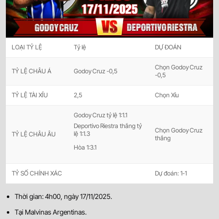
LOẠI TỶ LỆ
Tỷ lệ
DỰ ĐOÁN
Chọn Godoy Cruz
TỶ LỆ CHÂU Á
Godoy Cruz -0,5
-0,5
TỶ LỆ TÀI XỈU
2,5
Chọn Xỉu
Godoy Cruz tỷ lệ 1:1.1
Deportivo Riestra thắng tỷ
Chọn Godoy Cruz
lệ 1:1.3
TỶ LỆ CHÂU ÂU
thắng
Hòa 1:3.1
TỶ SỐ CHÍNH XÁC
Dự đoán: 1-1
Thời gian: 4h00, ngày 17/11/2025.
Tại Malvinas Argentinas.