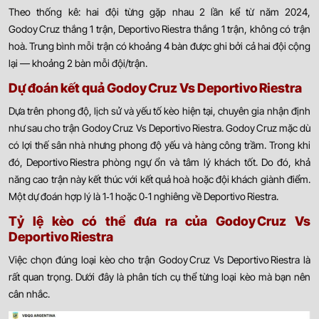
Theo thống kê: hai đội từng gặp nhau 2 lần kể từ năm 2024,
Godoy Cruz thắng 1 trận, Deportivo Riestra thắng 1 trận, không có trận
hoà. Trung bình mỗi trận có khoảng 4 bàn được ghi bởi cả hai đội cộng
lại — khoảng 2 bàn mỗi đội/trận.
Dự đoán kết quả Godoy Cruz Vs Deportivo Riestra
Dựa trên phong độ, lịch sử và yếu tố kèo hiện tại, chuyên gia nhận định
như sau cho trận Godoy Cruz Vs Deportivo Riestra. Godoy Cruz mặc dù
có lợi thế sân nhà nhưng phong độ yếu và hàng công trầm. Trong khi
đó, Deportivo Riestra phòng ngự ổn và tâm lý khách tốt. Do đó, khả
năng cao trận này kết thúc với kết quả hoà hoặc đội khách giành điểm.
Một dự đoán hợp lý là 1‑1 hoặc 0‑1 nghiêng về Deportivo Riestra.
Tỷ lệ kèo có thể đưa ra của Godoy Cruz Vs
Deportivo Riestra
Việc chọn đúng loại kèo cho trận Godoy Cruz Vs Deportivo Riestra là
rất quan trọng. Dưới đây là phân tích cụ thể từng loại kèo mà bạn nên
cân nhắc.