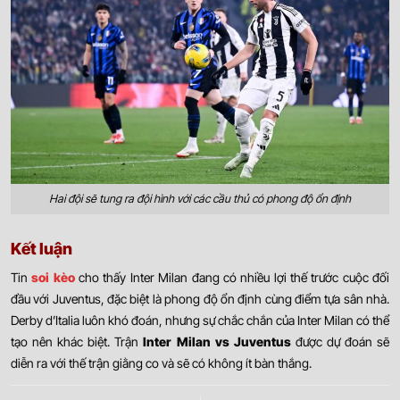
Hai đội sẽ tung ra đội hình với các cầu thủ có phong độ ổn định
Kết luận
Tin
soi kèo
cho thấy Inter Milan đang có nhiều lợi thế trước cuộc đối
đầu với Juventus, đặc biệt là phong độ ổn định cùng điểm tựa sân nhà.
Derby d’Italia luôn khó đoán, nhưng sự chắc chắn của Inter Milan có thể
tạo nên khác biệt. Trận
Inter Milan vs Juventus
được dự đoán sẽ
diễn ra với thế trận giằng co và sẽ có không ít bàn thắng.