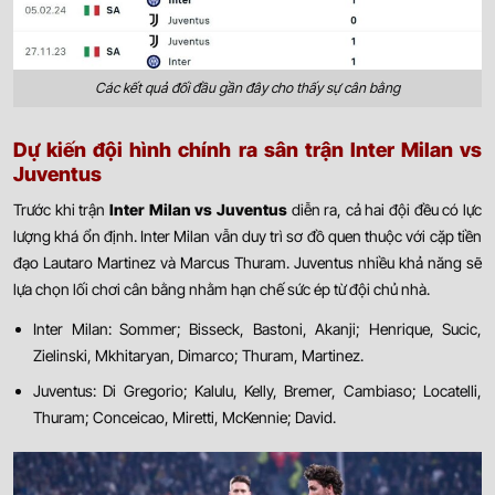
Các kết quả đối đầu gần đây cho thấy sự cân bằng
Dự kiến đội hình chính ra sân trận Inter Milan vs
Juventus
Trước khi trận
Inter Milan vs Juventus
diễn ra, cả hai đội đều có lực
lượng khá ổn định. Inter Milan vẫn duy trì sơ đồ quen thuộc với cặp tiền
đạo Lautaro Martinez và Marcus Thuram. Juventus nhiều khả năng sẽ
lựa chọn lối chơi cân bằng nhằm hạn chế sức ép từ đội chủ nhà.
Inter Milan: Sommer; Bisseck, Bastoni, Akanji; Henrique, Sucic,
Zielinski, Mkhitaryan, Dimarco; Thuram, Martinez.
Juventus: Di Gregorio; Kalulu, Kelly, Bremer, Cambiaso; Locatelli,
Thuram; Conceicao, Miretti, McKennie; David.