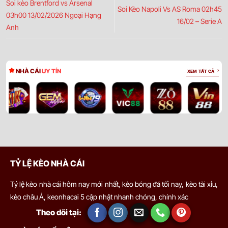
Soi kèo Brentford vs Arsenal
Soi Kèo Napoli Vs AS Roma 02h45
03h00 13/02/2026 Ngoại Hạng
16/02 – Serie A
Anh
NHÀ CÁI
UY TÍN
XEM TẤT CẢ
TỶ LỆ KÈO NHÀ CÁI
Tỷ lệ kèo nhà cái hôm nay mới nhất, kèo bóng đá tối nay, kèo tài xỉu,
kèo châu Á, keonhacai 5 cập nhật nhanh chóng, chính xác
Theo dõi tại: