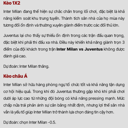
Kèo 1X2
Inter Milan đang thể hiện sự chắc chắn trong lối chơi, đặc biệt là khả
năng kiểm soát khu trung tuyến. Thành tích sân nhà của họ mùa này
tương đối ổn định và thường xuyên giành điểm trước các đối thủ lớn.
Juventus lại cho thấy sự thiếu ổn định trong các trận đấu quan trọng,
đặc biệt khi phải thi đấu xa nhà. Điều này khiến khả năng giành trọn 3
điểm của đội khách trong trận
Inter Milan vs Juventus
không được
đánh giá cao.
Dự đoán: Inter Milan thắng.
Kèo châu Á
Inter Milan sở hữu hàng phòng ngự tổ chức tốt và khả năng tận dụng
cơ hội hiệu quả. Trong khi đó Juventus thường gặp khó khi phải chơi
dưới áp lực cao từ những đội bóng có khả năng pressing mạnh. Mức
chấp nửa trái phản ánh sự cân bằng nhất định, nhưng lợi thế sân nhà
vẫn là yếu tố giúp Inter Milan trở thành lựa chọn đáng tin cậy hơn.
Dự đoán: chọn Inter Milan -0.5.