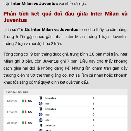
trận
Inter Milan vs Juventus
với nhiều áp lực.
Phân tích kết quả đối đầu giữa Inter Milan và
Juventus
Lịch sử đối đầu
Inter Milan vs Juventus
luôn cho thấy sự cân bằng.
Trong 5 lần gặp nhau gần nhất, Inter Milan thắng 1 trận, Juventus
thắng 2 trận và hai đội hòa 2 trận.
Tổng cộng có 19 bàn thắng được ghi, trung bình 3.8 bàn mỗi trận. Inter
Milan ghi 8 bàn, còn Juventus ghi 7 bàn. Điều này cho thấy khoảng
cách giữa hai đội là không đáng kể. Những lần chạm trán gần đây
thường diễn ra với thế trận giằng co, nơi sai lầm cá nhân hoặc khoảnh
khắc tỏa sáng có thể quyết định kết quả trận đấu.