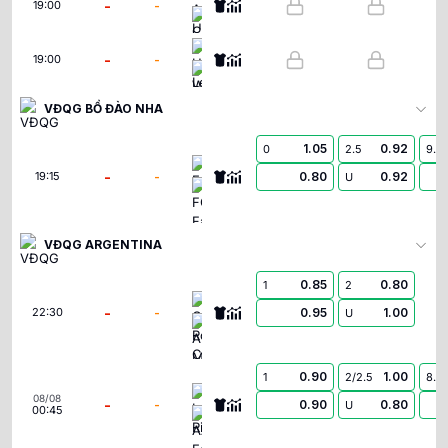
-
-
19:00
Clevedon Town
Hinckley Leicester Road FC
-
-
19:00
Whitchurch Alport
VĐQG BỒ ĐÀO NHA
1.05
0.92
0
2.5
9.5
Estoril
-
-
0.80
0.92
19:15
U
FC Famalicao
VĐQG ARGENTINA
0.85
0.80
1
2
CA Rosario Central
-
-
0.95
1.00
22:30
U
Aldosivi Mar del Plata
0.90
1.00
1
2/2.5
8.5
Independiente Rivadavia
08/08
-
-
0.90
0.80
U
00:45
AA Estudiantes (Río Cuarto)