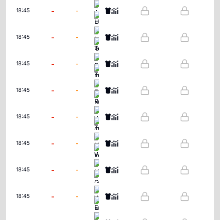
Aylesbury United
-
-
18:45
Flackwell Heath
Lye Town
-
-
18:45
Stone Old Alleynians
Dudley Town
-
-
18:45
Droitwich Spa
Forest Row
-
-
18:45
Newhaven
Wokingham Town
-
-
18:45
Corsham Town
Hackney Wick
-
-
18:45
West Essex
Hilltop
-
-
18:45
Grays Athletic
White Ensign F.C.
-
-
18:45
Heybridge Swifts
Ascot United F.C.