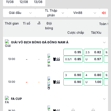
11/08
12/08
13/08
TL Thập
Giải đấu
Vin88
phân
Thời gian
Tỉ số
Đội
Toàn tr
bóng
Cược chấp
Tài/Xỉu
GIẢI VÔ ĐỊCH BÓNG ĐÁ ĐÔNG NAM Á
0.95
0.82
2.5
9.5
Singapore
-
-
0.85
0.97
13:00
0.5/1
U
Indonesia
0.90
0.80
3
4
9.5
Việt Nam
-
-
0.90
1.00
13:00
U
Campuchia
FA CUP
Sheffield FC
-
-
18:30