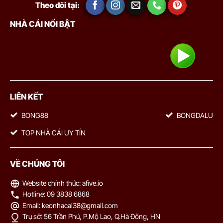
Theo dõi tại:
trạng tập trung quá nhiều tiền vào một lựa chọn, từ đó duy trì sự ổn
định và kiểm soát rủi ro trong hệ thống định giá.
0.95
1.02
1/1.5
3
9.5
NHÀ CÁI NỔI BẬT
Cork City
-
-
0.85
0.77
18:45
U
Vì sao người chơi cần hiểu rõ tỷ lệ kèo nhà cái?
Kerry FC
Hiểu tỷ lệ kèo không phải để “biết thêm”, mà là để chơi có kiểm
soát. Khi nắm được cách kèo vận hành, mọi quyết định đặt cược
0.97
1.02
0.5
3
8.5
UC Dublin
đều rõ ràng hơn, không còn dựa vào cảm tính. Cụ thể:
-
-
0.82
0.77
18:45
U
Wexford
LIÊN KẾT
Đọc kèo nhanh và chính xác:
Hiểu đúng ý nghĩa từng loại
kèo, tránh nhầm lẫn khi chọn cửa.
BONG88
BONGDALU
VĐQG ROMANIA
Nhận diện cơ hội và rủi ro:
Phân biệt đâu là kèo cân bằng,
TOP NHÀ CÁI UY TÍN
0.92
0.82
đâu là kèo đang “dụ tiền”.
0
2/2.5
9.5
FC UT Arad
-
-
0.87
0.97
18:00
U
Hiểu được ý đồ nhà cái:
Nhìn ra cách thị trường đang vận
FC Rapid 1923
VỀ CHÚNG TÔI
động thông qua biến động kèo.
Chơi có chiến lược:
Lựa chọn kèo phù hợp với vốn, kiểm
Website chính thức: afive.io
VĐQG URUGUAY
soát mức cược tốt hơn.
Hotline: 09 3838 6868
0.90
0.77
0
2
8.5
Email:
keonhacai38@gmail.com
Các loại tỷ lệ kèo nhà cái phổ biến hiện nay
Cerro Largo
Trụ sở: 56 Trần Phú, P.Mộ Lao, Q.Hà Đông, HN
-
-
0.90
1.02
22:00
U
CA Juventud