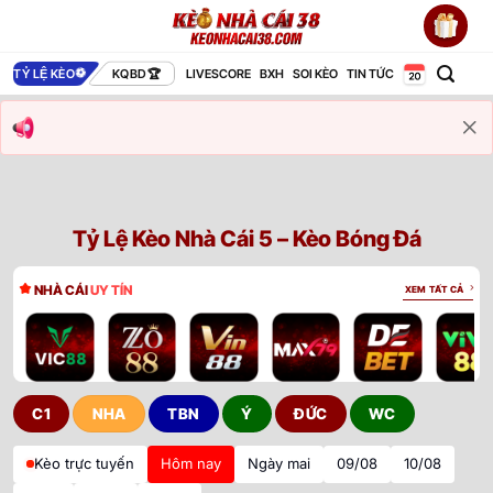
Bỏ
qua
nội
TỶ LỆ KÈO
KQBD
LIVESCORE
BXH
SOI KÈO
TIN TỨC
dung
Tỷ Lệ Kèo Nhà Cái 5 – Kèo Bóng Đá
NHÀ CÁI
UY TÍN
XEM TẤT CẢ
C1
NHA
TBN
Ý
ĐỨC
WC
Kèo trực tuyến
Hôm nay
Ngày mai
09/08
10/08