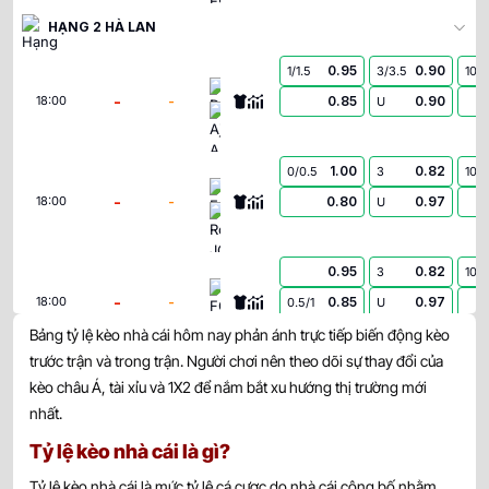
HẠNG 2 HÀ LAN
0.95
0.90
1/1.5
3/3.5
10.5
Dordrecht
-
-
0.85
0.90
18:00
U
Ajax Amsterdam U21
1.00
0.82
0/0.5
3
10.5
Emmen
-
-
0.80
0.97
18:00
U
Roda JC
0.95
0.82
3
10.5
FC Oss
-
-
0.85
0.97
18:00
0.5/1
U
NAC Breda
Bảng tỷ lệ kèo nhà cái hôm nay phản ánh trực tiếp biến động kèo
trước trận và trong trận. Người chơi nên theo dõi sự thay đổi của
0.82
0.95
3
kèo châu Á, tài xỉu và 1X2 để nắm bắt xu hướng thị trường mới
VVV Venlo
-
-
0.97
0.85
18:00
0/0.5
U
nhất.
Heracles Almelo
Tỷ lệ kèo nhà cái là gì?
0.82
0.92
0
3
9.5
Tỷ lệ kèo nhà cái là mức tỷ lệ cá cược do nhà cái công bố nhằm