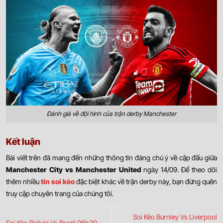
Đánh giá về đội hình của trận derby Manchester
Kết luận
Bài viết trên đã mang đến những thông tin đáng chú ý về cặp đấu giữa
Manchester City vs Manchester United
ngày 14/09. Để theo dõi
thêm nhiều
tin soi kèo
đặc biệt khác về trận derby này, bạn đừng quên
truy cập chuyên trang của chúng tôi.
Soi Kèo Burnley Vs Liverpool
Soi Kèo Bolivia Vs Brazil 06h30