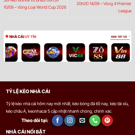
20h00 14/09 – Vòng 4 Premier
10/09 – Vòng Loại World Cup 2026
League
NHÀ CÁI
UY TÍN
XEM TẤT CẢ
TỶ LỆ KÈO NHÀ CÁI
Tỷ lệ kèo nhà cái hôm nay mới nhất, kèo bóng đá tối nay, kèo tài xỉu,
kèo châu Á, keonhacai 5 cập nhật nhanh chóng, chính xác
Theo dõi tại:
NHÀ CÁI NỔI BẬT