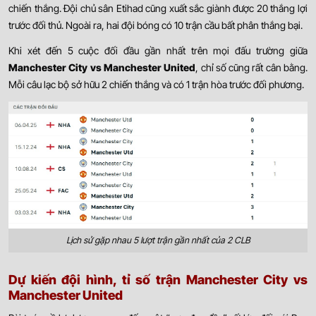
chiến thắng. Đội chủ sân Etihad cũng xuất sắc giành được 20 thắng lợi
trước đối thủ. Ngoài ra, hai đội bóng có 10 trận cầu bất phân thắng bại.
Khi xét đến 5 cuộc đối đầu gần nhất trên mọi đấu trường giữa
Manchester City vs Manchester United
, chỉ số cũng rất cân bằng.
Mỗi câu lạc bộ sở hữu 2 chiến thắng và có 1 trận hòa trước đối phương.
Lịch sử gặp nhau 5 lượt trận gần nhất của 2 CLB
Dự kiến đội hình, tỉ số trận Manchester City vs
Manchester United