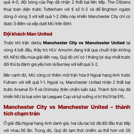
quả 4-0, đội bóng của Pep đã nhận 2 thất bại liên tiếp. The Citizens
thua toàn diện trước Tottenham với tỉ số 0-2 và để Brighton ngược
dòng ở vòng 3 với kết quả 1-2. Điều này khiến Manchester City chỉ có
được 3 điểm và xếp dưới MU trên BXH.
Đội khách Man United
Trước khi trận derby
Manchester City vs Manchester United
tại
vòng 4 bắt đầu, thầy trò HLV Amorim đang trải qua chuỗi trận không
tốt. Kể từ đầu mùa giải đến nay, Quỷ đỏ chỉ có 1 thắng lợi duy nhất trước
đối thủ bị đánh giá yếu hơn là Burnley với kết quả 3-2.
Bên cạnh đó, MU cũng có thêm một trận hòa ở Ngoại hạng Anh trước
Fulham với kết quả 1-1. Ngoài ra, Manchester United nhận 2 thất bại
trước Arsenal (0-1) và Grimsby (trên chấm luân lưu). Thành tích này đã
khiến MU bị loại sớm tại Leagues Cup và tụt xuống vị trí thứ 9 tại EPL.
Manchester City vs Manchester United – thành
tích chạm trán
Ở giải đấu Ngoại hạng Anh danh giá, hai câu lạc bộ đã đối đầu trực tiếp
với nhau 56 lần. Trong đó, Quỷ đỏ tạm thời chiếm ưu thế hơn với 26