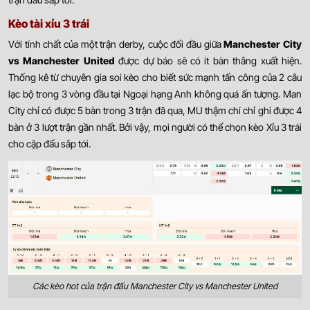
Kèo tài xỉu 3 trái
Với tính chất của một trận derby, cuộc đối đầu giữa
Manchester City
vs Manchester United
được dự báo sẽ có ít bàn thắng xuất hiện.
Thống kê từ chuyên gia soi kèo cho biết sức mạnh tấn công của 2 câu
lạc bộ trong 3 vòng đầu tại Ngoại hạng Anh không quá ấn tượng. Man
City chỉ có được 5 bàn trong 3 trận đã qua, MU thậm chí chỉ ghi được 4
bàn ở 3 lượt trận gần nhất. Bởi vậy, mọi người có thể chọn kèo Xỉu 3 trái
cho cặp đấu sắp tới.
Các kèo hot của trận đấu Manchester City vs Manchester United