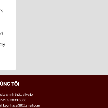
#
Tên đội
Tr
T
▲
▲
▼
▼
1.18
42
Ermin Mahmić
Bosnia
ộng
12.00
Colombia
3
2
1
43
Marko Arnautović
Austria
6.00
Bồ Đào Nha
3
1
2
44
Habib Diarra
Senega
Cộng hòa Dân chủ Congo
3
1
3
 và
45
Amad Diallo
Cote d'
1.45
Uzbekistan
3
0
4
ử lý
6.00
46
Cyle Larin
Canad
Bảng L
4.75
47
Mikel Merino
Spain
#
Tên đội
Tr
T
▲
▲
▼
▼
48
Anthony Elanga
Swede
Anh
3
2
1
2.05
49
Daichi Kamada
Japan
3.20
Croatia
3
2
2
ÚNG TÔI
3.50
Ghana
3
1
3
50
Yasin Ayari
Swede
ite chính thức: afive.io
Panama
3
0
4
51
Emam Ashour
Egypt
ine: 09 3838 6868
am
2.00
l:
keonhacai38@gmail.com
a
#
Tên đội
Tr
T
▲
▲
52
Daniel Muñoz
Colomb