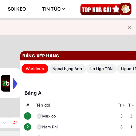
SOI KÈO
TIN TỨC
BẢNG XẾP HẠNG
Worldcup
Ngoại hạng Anh
La Liga TBN
Ligue 1
Vòng bảng
Bảng A
#
Tên đội
Tr
T
▲
▲
▼
▼
Mexico
3
3
1
Nam Phi
3
1
2