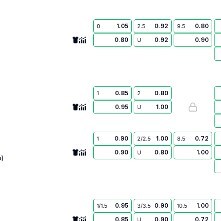
1.05
0.92
0.80
0
2.5
9.5
0.80
0.92
0.90
U
0.85
0.80
1
2
0.95
1.00
U
0.90
1.00
0.72
1
2/2.5
8.5
0.90
0.80
1.00
U
o)
0.95
0.90
1.00
1/1.5
3/3.5
10.5
0.85
0.90
0.72
U