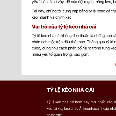
yếu 1 bàn. Như vậy, để cửa đội mạnh thắng kèo, họ
Tại đây, chúng tôi cung cấp bảng tỷ lệ bóng đá trự
Servette Women
-
-
14:00
Aktobe W
kèo nhanh và chính xác.
Vai trò của tỷ lệ kèo nhà cái
VĐQG TRUNG QUỐC
Tỷ lệ kèo nhà cái không đơn thuần là những con số
phân tích một trận đấu thể thao. Thông qua tỷ lệ 
Beijing Guoan
cược, cũng như cách phân bổ rủi ro trong từng kèo 
-
-
11:35
Shenzhen Peng City
nhiều yếu tố quan trọng, bao gồm:
Phong độ thi đấu gần đây của các đội hoặc vận
VĐQG PHẦN LAN
Lịch sử đối đầu trong quá khứ.
Lực lượng và nhân sự, như chấn thương, thẻ phạt
SJK Seinajoen
-
-
16:00
Gnistan Helsinki
Yếu tố ngoại cảnh như thời tiết, mặt sân, điều k
TỶ LỆ KÈO NHÀ CÁI
Biến động thị trường và dòng tiền cược từ người
VĐQG NA UY
Tỷ lệ kèo nhà cái hôm nay mới nhất, kèo b
kèo tài xỉu, kèo châu Á, keonhacai 5 cập nh
Nhờ đó, tỷ lệ kèo nhà cái phản ánh tương đối chí
chính xác
gia hiểu rõ cấu trúc của từng kèo nhà cái. Bên cạ