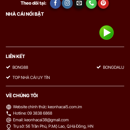
Montevideo City Torque
Theo dõi tại:
-
-
0.90
0.80
Hoãn
0.5
U
trạng tập trung quá nhiều tiền vào một lựa chọn, từ đó duy trì sự ổn
CA Penarol
định và kiểm soát rủi ro trong hệ thống định giá.
NHÀ CÁI NỔI BẬT
Vì sao người chơi cần hiểu rõ tỷ lệ kèo nhà cái?
0.87
0.97
0/0.5
2.5
8.5
Defensor Sporting Montevideo
-
-
0.92
0.82
18:00
U
Hiểu tỷ lệ kèo không phải để “biết thêm”, mà là để chơi có kiểm
Montevideo Wanderers FC
soát. Khi nắm được cách kèo vận hành, mọi quyết định đặt cược
đều rõ ràng hơn, không còn dựa vào cảm tính. Cụ thể:
0.90
0.90
1
2.5
8.5
Nacional Montevideo
LIÊN KẾT
Đọc kèo nhanh và chính xác:
Hiểu đúng ý nghĩa từng loại
-
-
0.90
0.90
21:30
U
CA Boston River
kèo, tránh nhầm lẫn khi chọn cửa.
BONG88
BONGDALU
Nhận diện cơ hội và rủi ro:
Phân biệt đâu là kèo cân bằng,
TOP NHÀ CÁI UY TÍN
BRAZIL SERIE B
đâu là kèo đang “dụ tiền”.
Hiểu được ý đồ nhà cái:
Nhìn ra cách thị trường đang vận
1.02
0.95
0.5
2
10.5
Gremio Novorizontino
VỀ CHÚNG TÔI
động thông qua biến động kèo.
-
-
0.77
0.85
19:00
U
Esporte Clube Juventude
Chơi có chiến lược:
Lựa chọn kèo phù hợp với vốn, kiểm
Website chính thức: keonhacai5.com.im
soát mức cược tốt hơn.
Hotline: 09 3838 6868
0.77
0.97
0
2/2.5
10.5
Email:
keonhacai38@gmail.com
Nautico (PE)
-
Các loại tỷ lệ kèo nhà cái phổ biến hiện nay
-
1.02
0.82
19:00
U
Trụ sở: 56 Trần Phú, P.Mộ Lao, Q.Hà Đông, HN
Atletico Clube Goianiense