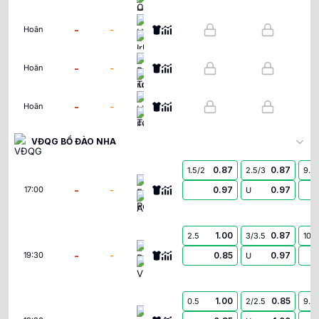
Haarlem
-
-
Hoãn
Irlam
Beverley Town
-
-
Hoãn
Northwich Victoria F.C.
Littlehampton Town
-
-
Hoãn
Eastbourne United
VĐQG BỒ ĐÀO NHA
0.87
0.87
1.5/2
2.5/3
9.5
FC Porto
-
-
0.97
0.97
17:00
U
Alverca
1.00
0.87
2.5
3/3.5
10.5
Benfica
-
-
0.85
0.97
19:30
U
Viseu
1.00
0.85
0.5
2/2.5
9.5
Gil Vicente