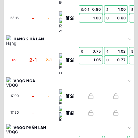
0.80
1.00
0/0.5
2
8.5
Argentinos Juniors
-
-
1.00
0.80
23:15
U
Racing Club de Avellaneda
HẠNG 2 HÀ LAN
0.75
1.02
0
4
5.5
MVV Maastricht
2
-
1
2
-
1
1.05
0.77
65
'
U
FC Utrecht Youth
VĐQG NGA
Spartak Moscow
-
-
17:00
FK Krasnodar
Rubin Kazan
-
-
17:30
FC Orenburg
VĐQG PHẦN LAN