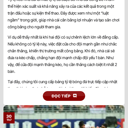
0.70
2.00
0
5.5
13.5
thể hiện xác suất và khả năng xảy ra của các kết quả trong một
IFK Goteborg
3
-
2
13
-
0
1.10
0.37
88
'
U
trận đấu hoặc sự kiện thể thao. Đây được xem như một “luật
Kalmar
ngầm” trong giới, giúp nhà cái cân bằng lợi nhuận và tạo sân chơi
công bằng cho người tham gia.
1.75
2.45
0
2.5
12.5
Halmstads
Ví dụ dễ thấy nhất là khi hai đội có sự chênh lệch lớn về đẳng cấp.
0
-
2
7
-
5
0.42
0.30
89
'
U
GAIS
Nếu không có tỷ lệ này, việc đặt cửa cho đội mạnh gần như chắc
chắn thắng, khiến thị trường mất công bằng. Khi đó, nhà cái sẽ
đưa ra kèo chấp, chẳng hạn đội mạnh chấp đội yếu 1 bàn. Như
VĐQG SERBIA
vậy, để cửa đội mạnh thắng kèo, họ cần thắng cách biệt ít nhất 2
0.90
0.95
2/2.5
8.5
bàn.
Macva Sabac
-
-
0.90
0.85
18:00
0.5
U
FK IMT Belgrad
Tại đây, chúng tôi cung cấp bảng tỷ lệ bóng đá trực tiếp cập nhật
theo thời gian thực, hỗ trợ người chơi theo dõi biến động kèo
nhanh và chính xác.
0.92
0.97
ĐỌC TIẾP
1.5
2.5/3
9.5
Vojvodina Novi Sad
-
-
0.87
0.82
18:00
U
Vai trò của tỷ lệ kèo nhà cái
Radnik Surdulica
Tỷ lệ kèo nhà cái không đơn thuần là những con số hiển thị trên
30
bảng kèo, mà là công cụ thể hiện cách nhà cái định giá và phân
Th7
1.05
0.90
0/0.5
2/2.5
8.5
Mladost Lucani
tích một trận đấu thể thao. Thông qua tỷ lệ này, người chơi có thể