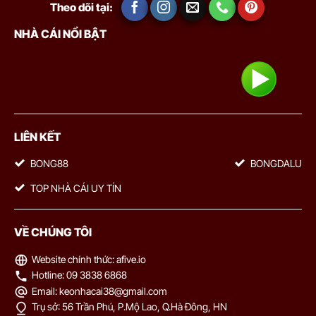
00:00
Theo dõi tại:
Independiente del Valle
trạng tập trung quá nhiều tiền vào một lựa chọn, từ đó duy trì sự ổn
định và kiểm soát rủi ro trong hệ thống định giá.
NHÀ CÁI NỔI BẬT
VĐQG ICELAND
Vì sao người chơi cần hiểu rõ tỷ lệ kèo nhà cái?
0.75
7.40
0
5.5
8.5
Hiểu tỷ lệ kèo không phải để “biết thêm”, mà là để chơi có kiểm
Shamrock Rovers
soát. Khi nắm được cách kèo vận hành, mọi quyết định đặt cược
3
-
2
1
-
7
1.05
0.08
90+11
'
U
Dundalk
đều rõ ràng hơn, không còn dựa vào cảm tính. Cụ thể:
LIÊN KẾT
Đọc kèo nhanh và chính xác:
Hiểu đúng ý nghĩa từng loại
ICELAND 1. DEILD KARLA
kèo, tránh nhầm lẫn khi chọn cửa.
BONG88
BONGDALU
1.25
0.95
0/0.5
5.5
9.5
▲
▲
Nhận diện cơ hội và rủi ro:
Phân biệt đâu là kèo cân bằng,
Afturelding
TOP NHÀ CÁI UY TÍN
4
-
1
6
-
2
0.62
0.85
83
'
U
đâu là kèo đang “dụ tiền”.
▼
▼
Grindavik
Hiểu được ý đồ nhà cái:
Nhìn ra cách thị trường đang vận
VỀ CHÚNG TÔI
động thông qua biến động kèo.
0.52
1.35
3.5
7.5
▼
▲
Leiknir Reykjavik
3
-
0
Chơi có chiến lược:
Lựa chọn kèo phù hợp với vốn, kiểm
4
-
2
1.42
0.57
87
'
0/0.5
U
▲
▼
Website chính thức: afive.io
Fylkir
soát mức cược tốt hơn.
Hotline: 09 3838 6868
Email:
keonhacai38@gmail.com
Các loại tỷ lệ kèo nhà cái phổ biến hiện nay
ICELAND BESTA-DEILD KVENNA
Trụ sở: 56 Trần Phú, P.Mộ Lao, Q.Hà Đông, HN