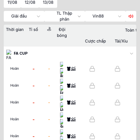
11/08
12/08
13/08
TL Thập
Giải đấu
Vin88
phân
Thời gian
Tỉ số
Đội
Toàn tr
bóng
Cược chấp
Tài/Xỉu
FA CUP
Thornbury Town
-
-
Hoãn
Brislington
Romulus FC
-
-
Hoãn
Highgate United
Aylesbury United
-
-
Hoãn
Flackwell Heath
Lye Town
-
-
Hoãn
Stone Old Alleynians
Forest Row
-
-
Hoãn
Newhaven