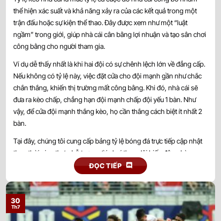
0.90
1.02
0/0.5
2.5
thể hiện xác suất và khả năng xảy ra của các kết quả trong một
Alacranes de Durango
08/08
-
-
0.90
0.77
U
trận đấu hoặc sự kiện thể thao. Đây được xem như một “luật
01:00
Piratas FC
ngầm” trong giới, giúp nhà cái cân bằng lợi nhuận và tạo sân chơi
công bằng cho người tham gia.
GIAO HỮU
Ví dụ dễ thấy nhất là khi hai đội có sự chênh lệch lớn về đẳng cấp.
De Graafschap (W)
Nếu không có tỷ lệ này, việc đặt cửa cho đội mạnh gần như chắc
-
-
Hoãn
Hamburger SV Women
chắn thắng, khiến thị trường mất công bằng. Khi đó, nhà cái sẽ
KF Istogu
đưa ra kèo chấp, chẳng hạn đội mạnh chấp đội yếu 1 bàn. Như
-
-
Hoãn
KF FC Mitrovica
vậy, để cửa đội mạnh thắng kèo, họ cần thắng cách biệt ít nhất 2
bàn.
FK Makedonija Gjorce Petrov
-
-
Hoãn
Ilinden Velmej
Tại đây, chúng tôi cung cấp bảng tỷ lệ bóng đá trực tiếp cập nhật
U.S.Monastir
theo thời gian thực, hỗ trợ người chơi theo dõi biến động kèo
-
-
Hoãn
USM Libreville
nhanh và chính xác.
ĐỌC TIẾP
FC Bassin d'Arcachon
Vai trò của tỷ lệ kèo nhà cái
-
-
Hoãn
Bordeaux
Tỷ lệ kèo nhà cái không đơn thuần là những con số hiển thị trên
30
Jeunesse Canach
bảng kèo, mà là công cụ thể hiện cách nhà cái định giá và phân
Th7
-
-
Hoãn
Mamer
tích một trận đấu thể thao. Thông qua tỷ lệ này, người chơi có thể