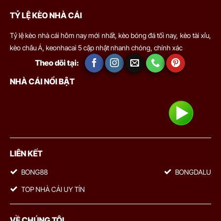
TỶ LỆ KÈO NHÀ CÁI
Tỷ lệ kèo nhà cái hôm nay mới nhất, kèo bóng đá tối nay, kèo tài xỉu,
kèo châu Á, keonhacai 5 cập nhật nhanh chóng, chính xác
Theo dõi tại:
NHÀ CÁI NỔI BẬT
LIÊN KẾT
BONG88
BONGDALU
TOP NHÀ CÁI UY TÍN
VỀ CHÚNG TÔI