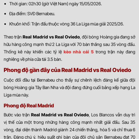
Thời gian: 02h30 (giờ Việt Nam) ngày 15/05/2026.
Địa điểm: SVĐ Bernabeu.
Khuôn khổ: Trận đấu thuộc vòng 36 La Liga mùa giải 2025/26.
Theo trận
Real Madrid vs Real Oviedo
, đội bóng Hoàng gia đang sở
hữu hàng công mạnh thứ 2 La Liga với 70 bàn thắng sau 35 vòng đấu.
Thống kê này khiến các tỷ lệ
kèo nhà cái 5
trong trận này
đang
nghiêng về phía cửa tài 3.5 bàn.
Phong độ gần đây của Real Madrid vs Real Oviedo
Cuộc đối đầu tại Bernabeu cho thấy sự chênh lệch đáng kể giữa đội
bóng Hoàng gia Tây Ban Nha và đội đang đứng cuối bảng xếp hạng La
Liga mùa này.
Phong độ Real Madrid
Bước vào trận
Real Madrid vs Real Oviedo
, Los Blancos vẫn duy trì
vị thế của một trong những hàng công mạnh nhất giải đấu. Sau 35
vòng, đại diện thành Madrid giành 24 chiến thắng, hòa 5 và chỉ thua 6
trận. Đáng chú ý, hiệu suất ghi bàn của đội chủ sân Bernabeu đạt 70