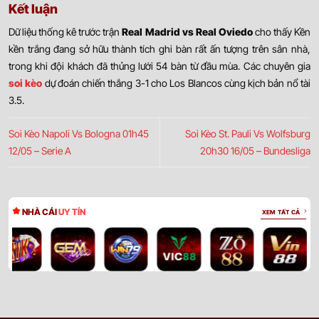
Kết luận
Dữ liệu thống kê trước trận
Real Madrid vs Real Oviedo
cho thấy Kền
kền trắng đang sở hữu thành tích ghi bàn rất ấn tượng trên sân nhà,
trong khi đội khách đã thủng lưới 54 bàn từ đầu mùa. Các chuyên gia
soi kèo
dự đoán chiến thắng 3-1 cho Los Blancos cùng kịch bản nổ tài
3.5.
Soi Kèo Napoli Vs Bologna 01h45
Soi Kèo St. Pauli Vs Wolfsburg
12/05 – Serie A
20h30 16/05 – Bundesliga
NHÀ CÁI
UY TÍN
XEM TẤT CẢ