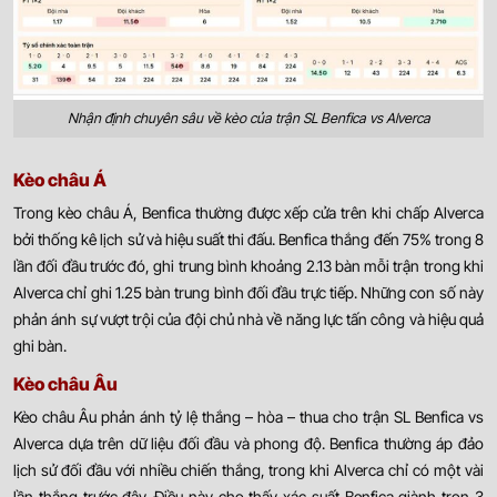
Nhận định chuyên sâu về kèo của trận SL Benfica vs Alverca
Kèo châu Á
Trong kèo châu Á, Benfica thường được xếp cửa trên khi chấp Alverca
bởi thống kê lịch sử và hiệu suất thi đấu. Benfica thắng đến 75% trong 8
lần đối đầu trước đó, ghi trung bình khoảng 2.13 bàn mỗi trận trong khi
Alverca chỉ ghi 1.25 bàn trung bình đối đầu trực tiếp. Những con số này
phản ánh sự vượt trội của đội chủ nhà về năng lực tấn công và hiệu quả
ghi bàn.
Kèo châu Âu
Kèo châu Âu phản ánh tỷ lệ thắng – hòa – thua cho trận SL Benfica vs
Alverca dựa trên dữ liệu đối đầu và phong độ. Benfica thường áp đảo
lịch sử đối đầu với nhiều chiến thắng, trong khi Alverca chỉ có một vài
lần thắng trước đây. Điều này cho thấy xác suất Benfica giành trọn 3