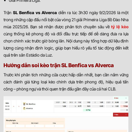
Giải Primeira Liga.
Trận
SL Benfica vs Alverca
diễn ra lúc 3h30 ngày 9/2/2026 là một
trong những cặp đấu nổi bật của vòng 21 giải Primeira Liga Bồ Đào Nha
mùa 2025/26. Bạn sẽ nhận được phân tích chuyên sâu về
tỷ lệ kèo
cùng thống kê phong độ và đối đầu trực tiếp để dễ dàng đưa ra lựa
chọn chính xác trước giờ bóng lăn. Nội dung này tổng hợp dữ liệu định
lượng cùng nhận định logic, giúp bạn hiểu rõ yếu tố tác động đến kết
quả trên sân Estádio da Luz.
Hướng dẫn soi kèo trận SL Benfica vs Alverca
Trước khi phân tích những cửa cược hấp dẫn nhất, bạn cần nắm vững
cách đánh giá từng loại kèo chính dựa trên phong độ, hiệu quả tấn
công – phòng ngự và thói quen trận đấu gần đây của cả hai CLB.