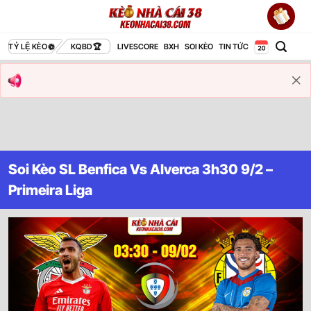
Bỏ
qua
nội
TỶ LỆ KÈO
KQBD
LIVESCORE
BXH
SOI KÈO
TIN TỨC
dung
Soi Kèo SL Benfica Vs Alverca 3h30 9/2 –
Primeira Liga