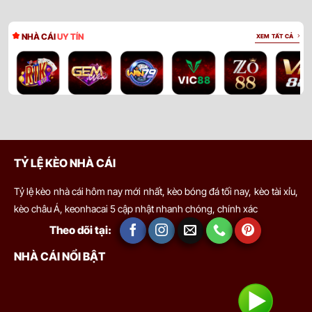
NHÀ CÁI
UY TÍN
XEM TẤT CẢ
TỶ LỆ KÈO NHÀ CÁI
Tỷ lệ kèo nhà cái hôm nay mới nhất, kèo bóng đá tối nay, kèo tài xỉu,
kèo châu Á, keonhacai 5 cập nhật nhanh chóng, chính xác
Theo dõi tại:
NHÀ CÁI NỔI BẬT