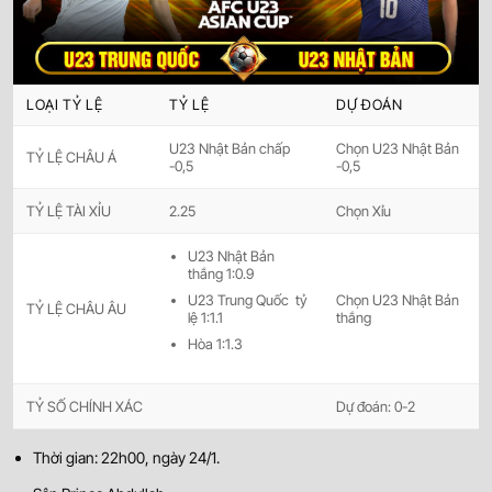
LOẠI TỶ LỆ
TỶ LỆ
DỰ ĐOÁN
U23 Nhật Bản chấp
Chọn U23 Nhật Bản
TỶ LỆ CHÂU Á
-0,5
-0,5
TỶ LỆ TÀI XỈU
2.25
Chọn Xỉu
U23 Nhật Bản
thắng 1:0.9
U23 Trung Quốc tỷ
Chọn U23 Nhật Bản
TỶ LỆ CHÂU ÂU
lệ 1:1.1
thắng
Hòa 1:1.3
TỶ SỐ CHÍNH XÁC
Dự đoán: 0-2
Thời gian: 22h00, ngày 24/1.