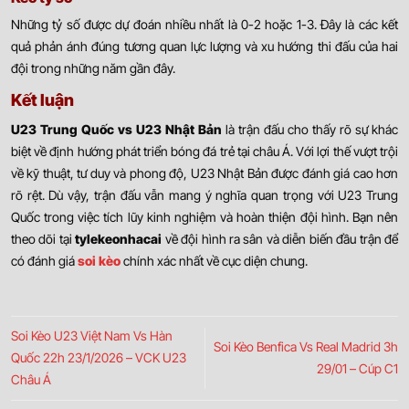
Những tỷ số được dự đoán nhiều nhất là 0-2 hoặc 1-3. Đây là các kết
quả phản ánh đúng tương quan lực lượng và xu hướng thi đấu của hai
đội trong những năm gần đây.
Kết luận
U23 Trung Quốc vs U23 Nhật Bản
là trận đấu cho thấy rõ sự khác
biệt về định hướng phát triển bóng đá trẻ tại châu Á. Với lợi thế vượt trội
về kỹ thuật, tư duy và phong độ, U23 Nhật Bản được đánh giá cao hơn
rõ rệt. Dù vậy, trận đấu vẫn mang ý nghĩa quan trọng với U23 Trung
Quốc trong việc tích lũy kinh nghiệm và hoàn thiện đội hình. Bạn nên
theo dõi tại
tylekeonhacai
về đội hình ra sân và diễn biến đầu trận để
có đánh giá
soi kèo
chính xác nhất về cục diện chung.
Soi Kèo U23 Việt Nam Vs Hàn
Soi Kèo Benfica Vs Real Madrid 3h
Quốc 22h 23/1/2026 – VCK U23
29/01 – Cúp C1
Châu Á