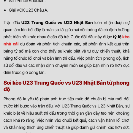
Sân Prince Abdullah.
Giải VCK U23 Châu Á.
Trận đấu
U23 Trung Quốc vs U23 Nhật Bản
luôn nhận được sự
quan tâm lớn bởi đây là màn so tài giữa hai nền bóng đá có định hướng
phát triển rất khác nhau ở cấp độ trẻ. Cuộc đối đầu này được
tỷ lệ
kèo
nhà cái
dự đoán và phân tích chuẩn xác, sẽ phản ánh kết quả trên
bảng tỷ số mà còn cho thấy sự khác biệt về tư duy chiến thuật, khả
năng tổ chức lối chơi và bản lĩnh thi đấu. Việc phân tích phong độ, lịch
sử đối đầu và các nhận định chuyên môn sẽ giúp bạn nhìn rõ hơn cục
diện trước giờ bóng lăn.
Soi kèo U23 Trung Quốc vs U23 Nhật Bản từ phong
độ
Phong độ là yếu tố phản ánh trực tiếp mức độ chuẩn bị của mỗi đội
trước khi bước vào trận đấu. Với U23 Trung Quốc vs U23 Nhật Bản, sự
khác biệt về hiệu suất thi đấu trong thời gian gần đây tạo nên khoảng
cách khá rõ ràng. Việc nhìn vào chuỗi kết quả, cách vận hành lối chơi
và khả năng thích ứng chiến thuật sẽ giúp đánh giá chính xác hơn sức