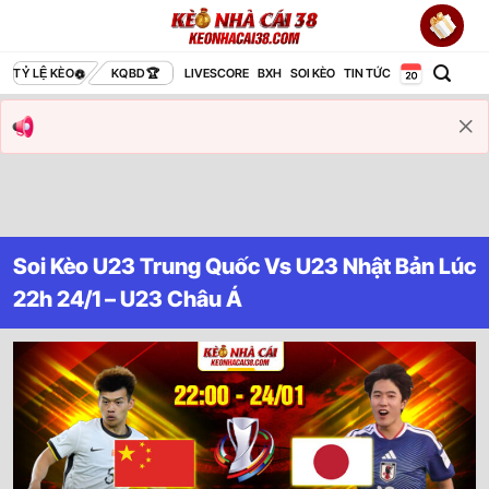
Bỏ
qua
nội
TỶ LỆ KÈO
KQBD
LIVESCORE
BXH
SOI KÈO
TIN TỨC
dung
Soi Kèo U23 Trung Quốc Vs U23 Nhật Bản Lúc
22h 24/1 – U23 Châu Á