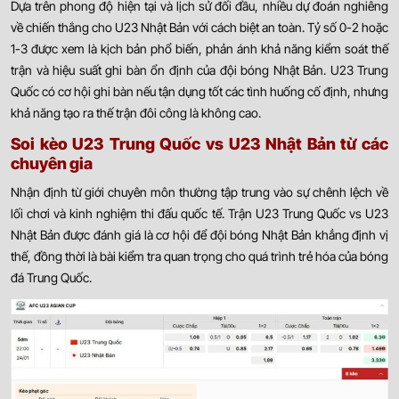
Dựa trên phong độ hiện tại và lịch sử đối đầu, nhiều dự đoán nghiêng
về chiến thắng cho U23 Nhật Bản với cách biệt an toàn. Tỷ số 0-2 hoặc
1-3 được xem là kịch bản phổ biến, phản ánh khả năng kiểm soát thế
trận và hiệu suất ghi bàn ổn định của đội bóng Nhật Bản. U23 Trung
Quốc có cơ hội ghi bàn nếu tận dụng tốt các tình huống cố định, nhưng
khả năng tạo ra thế trận đôi công là không cao.
Soi kèo U23 Trung Quốc vs U23 Nhật Bản từ các
chuyên gia
Nhận định từ giới chuyên môn thường tập trung vào sự chênh lệch về
lối chơi và kinh nghiệm thi đấu quốc tế. Trận U23 Trung Quốc vs U23
Nhật Bản được đánh giá là cơ hội để đội bóng Nhật Bản khẳng định vị
thế, đồng thời là bài kiểm tra quan trọng cho quá trình trẻ hóa của bóng
đá Trung Quốc.