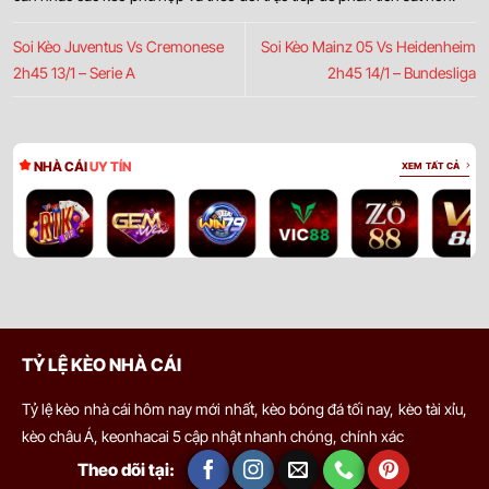
Soi Kèo Juventus Vs Cremonese
Soi Kèo Mainz 05 Vs Heidenheim
2h45 13/1 – Serie A
2h45 14/1 – Bundesliga
NHÀ CÁI
UY TÍN
XEM TẤT CẢ
TỶ LỆ KÈO NHÀ CÁI
Tỷ lệ kèo nhà cái hôm nay mới nhất, kèo bóng đá tối nay, kèo tài xỉu,
kèo châu Á, keonhacai 5 cập nhật nhanh chóng, chính xác
Theo dõi tại: