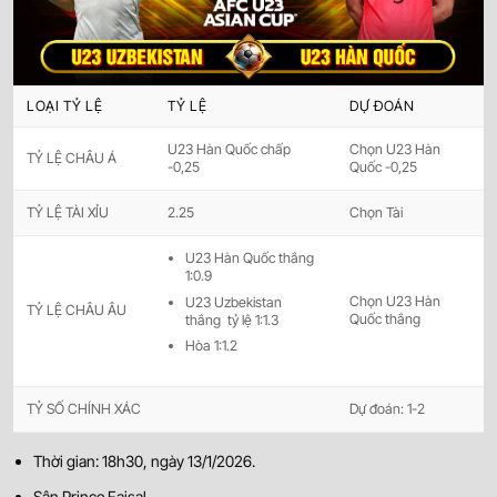
LOẠI TỶ LỆ
TỶ LỆ
DỰ ĐOÁN
U23 Hàn Quốc chấp
Chọn U23 Hàn
TỶ LỆ CHÂU Á
-0,25
Quốc -0,25
TỶ LỆ TÀI XỈU
2.25
Chọn Tài
U23 Hàn Quốc thắng
1:0.9
Chọn U23 Hàn
U23 Uzbekistan
TỶ LỆ CHÂU ÂU
Quốc thắng
thắng tỷ lệ 1:1.3
Hòa 1:1.2
TỶ SỐ CHÍNH XÁC
Dự đoán: 1-2
Thời gian: 18h30, ngày 13/1/2026.
Sân Prince Faisal.