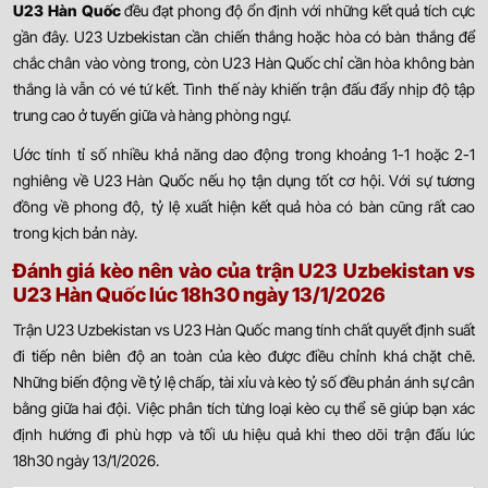
U23 Hàn Quốc
đều đạt phong độ ổn định với những kết quả tích cực
gần đây. U23 Uzbekistan cần chiến thắng hoặc hòa có bàn thắng để
chắc chân vào vòng trong, còn U23 Hàn Quốc chỉ cần hòa không bàn
thắng là vẫn có vé tứ kết. Tình thế này khiến trận đấu đẩy nhịp độ tập
trung cao ở tuyến giữa và hàng phòng ngự.
Ước tính tỉ số nhiều khả năng dao động trong khoảng 1-1 hoặc 2-1
nghiêng về U23 Hàn Quốc nếu họ tận dụng tốt cơ hội. Với sự tương
đồng về phong độ, tỷ lệ xuất hiện kết quả hòa có bàn cũng rất cao
trong kịch bản này.
Đánh giá kèo nên vào của trận U23 Uzbekistan vs
U23 Hàn Quốc lúc 18h30 ngày 13/1/2026
Trận U23 Uzbekistan vs U23 Hàn Quốc mang tính chất quyết định suất
đi tiếp nên biên độ an toàn của kèo được điều chỉnh khá chặt chẽ.
Những biến động về tỷ lệ chấp, tài xỉu và kèo tỷ số đều phản ánh sự cân
bằng giữa hai đội. Việc phân tích từng loại kèo cụ thể sẽ giúp bạn xác
định hướng đi phù hợp và tối ưu hiệu quả khi theo dõi trận đấu lúc
18h30 ngày 13/1/2026.