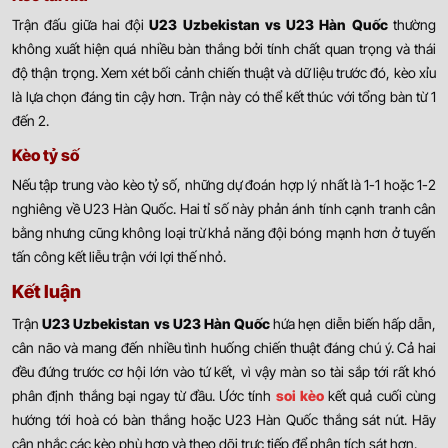
Trận đấu giữa hai đội
U23 Uzbekistan vs U23 Hàn Quốc
thường
không xuất hiện quá nhiều bàn thắng bởi tính chất quan trọng và thái
độ thận trọng. Xem xét bối cảnh chiến thuật và dữ liệu trước đó, kèo xỉu
là lựa chọn đáng tin cậy hơn. Trận này có thể kết thúc với tổng bàn từ 1
đến 2.
Kèo tỷ số
Nếu tập trung vào kèo tỷ số, những dự đoán hợp lý nhất là 1-1 hoặc 1-2
nghiêng về U23 Hàn Quốc. Hai tỉ số này phản ánh tính cạnh tranh cân
bằng nhưng cũng không loại trừ khả năng đội bóng mạnh hơn ở tuyến
tấn công kết liễu trận với lợi thế nhỏ.
Kết luận
Trận
U23 Uzbekistan vs U23 Hàn Quốc
hứa hẹn diễn biến hấp dẫn,
cân não và mang đến nhiều tình huống chiến thuật đáng chú ý. Cả hai
đều đứng trước cơ hội lớn vào tứ kết, vì vậy màn so tài sắp tới rất khó
phân định thắng bại ngay từ đầu. Ước tính
soi kèo
kết quả cuối cùng
hướng tới hoà có bàn thắng hoặc U23 Hàn Quốc thắng sát nút. Hãy
cân nhắc các kèo phù hợp và theo dõi trực tiếp để phân tích sát hơn.