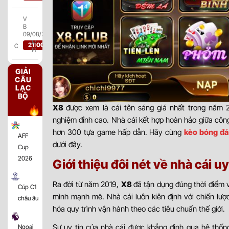
VĐQG
Brazil
09/08/2026
Mirassol
21:00
Cruzeiro (MG)
FC
GIẢI
CÂU
LẠC
BỘ
X8
được xem là cái tên sáng giá nhất trong năm 2
nghiệm đỉnh cao. Nhà cái kết hợp hoàn hảo giữa công
hơn 300 tựa game hấp dẫn. Hãy cùng
kèo bóng đá
AFF
dưới đây.
Cup
2026
Giới thiệu đôi nét về nhà cái uy
Ra đời từ năm 2019,
X8
đã tận dụng đúng thời điểm v
Cúp C1
mình mạnh mẽ. Nhà cái luôn kiên định với chiến lược
châu âu
hóa quy trình vận hành theo các tiêu chuẩn thế giới.
Sự uy tín của nhà cái được khẳng định qua hệ thố
Ngoại