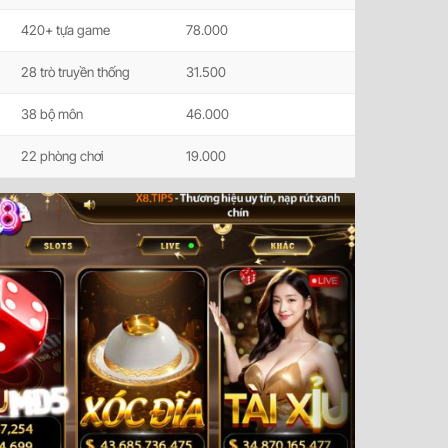
420+ tựa game
78.000
28 trò truyền thống
31.500
38 bộ môn
46.000
22 phòng chơi
19.000