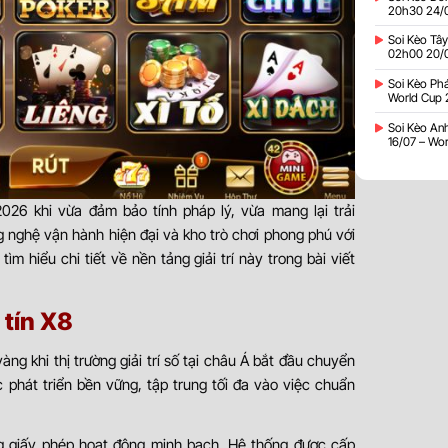
20h30 24/
Soi Kèo Tây
02h00 20/0
Soi Kèo Ph
World Cup
Soi Kèo An
16/07 – Wo
026 khi vừa đảm bảo tính pháp lý, vừa mang lại trải
 nghệ vận hành hiện đại và kho trò chơi phong phú với
tìm hiểu chi tiết về nền tảng giải trí này trong bài viết
 tín X8
àng khi thị trường giải trí số tại châu Á bắt đầu chuyển
 phát triển bền vững, tập trung tối đa vào việc chuẩn
ng giấy phép hoạt động minh bạch. Hệ thống được cấp