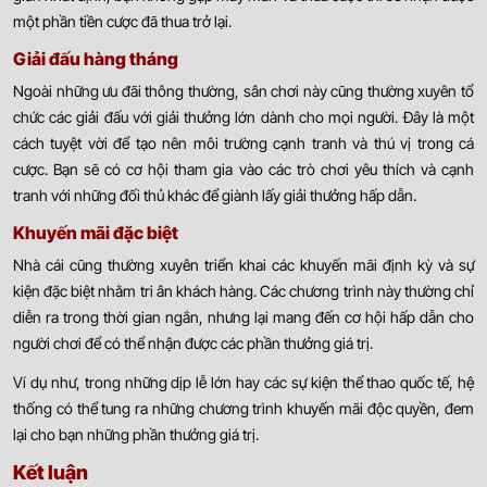
một phần tiền cược đã thua trở lại.
Giải đấu hàng tháng
Ngoài những ưu đãi thông thường, sân chơi này cũng thường xuyên tổ
chức các giải đấu với giải thưởng lớn dành cho mọi người. Đây là một
cách tuyệt vời để tạo nên môi trường cạnh tranh và thú vị trong cá
cược. Bạn sẽ có cơ hội tham gia vào các trò chơi yêu thích và cạnh
tranh với những đối thủ khác để giành lấy giải thưởng hấp dẫn.
Khuyến mãi đặc biệt
Nhà cái cũng thường xuyên triển khai các khuyến mãi định kỳ và sự
kiện đặc biệt nhằm tri ân khách hàng. Các chương trình này thường chỉ
diễn ra trong thời gian ngắn, nhưng lại mang đến cơ hội hấp dẫn cho
người chơi để có thể nhận được các phần thưởng giá trị.
Ví dụ như, trong những dịp lễ lớn hay các sự kiện thể thao quốc tế, hệ
thống có thể tung ra những chương trình khuyến mãi độc quyền, đem
lại cho bạn những phần thưởng giá trị.
Kết luận