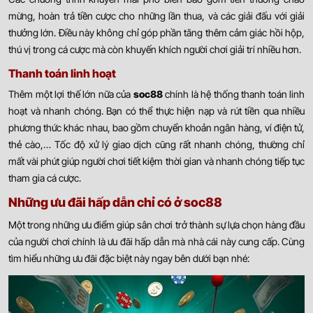
mừng, hoàn trả tiền cược cho những lần thua, và các giải đấu với giải
thưởng lớn. Điều này không chỉ góp phần tăng thêm cảm giác hồi hộp,
thú vị trong cá cược mà còn khuyến khích người chơi giải trí nhiều hơn.
Thanh toán linh hoạt
Thêm một lợi thế lớn nữa của
soc88
chính là hệ thống thanh toán linh
hoạt và nhanh chóng. Bạn có thể thực hiện nạp và rút tiền qua nhiều
phương thức khác nhau, bao gồm chuyển khoản ngân hàng, ví điện tử,
thẻ cào,… Tốc độ xử lý giao dịch cũng rất nhanh chóng, thường chỉ
mất vài phút giúp người chơi tiết kiệm thời gian và nhanh chóng tiếp tục
tham gia cá cược.
Những ưu đãi hấp dẫn chỉ có ở soc88
Một trong những ưu điểm giúp sân chơi trở thành sự lựa chọn hàng đầu
của người chơi chính là ưu đãi hấp dẫn mà nhà cái này cung cấp. Cùng
tìm hiểu những ưu đãi đặc biệt này ngay bên dưới bạn nhé: