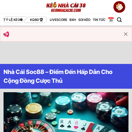
Bỏ
qua
nội
TỶ LỆ KÈO
KQBD
LIVESCORE
BXH
SOI KÈO
TIN TỨC
dung
Nhà Cái Soc88 – Điểm Đến Hấp Dẫn Cho
Cộng Đồng Cược Thủ