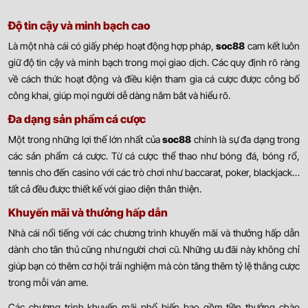
Độ tin cậy và minh bạch cao
Là một nhà cái có giấy phép hoạt động hợp pháp,
soc88
cam kết luôn
giữ độ tin cậy và minh bạch trong mọi giao dịch. Các quy định rõ ràng
về cách thức hoạt động và điều kiện tham gia cá cược được công bố
công khai, giúp mọi người dễ dàng nắm bắt và hiểu rõ.
Đa dạng sản phẩm cá cược
Một trong những lợi thế lớn nhất của
soc88
chính là sự đa dạng trong
các sản phẩm cá cược. Từ cá cược thể thao như bóng đá, bóng rổ,
tennis cho đến casino với các trò chơi như baccarat, poker, blackjack…
tất cả đều được thiết kế với giao diện thân thiện.
Khuyến mãi và thưởng hấp dẫn
Nhà cái nổi tiếng với các chương trình khuyến mãi và thưởng hấp dẫn
dành cho tân thủ cũng như người chơi cũ. Những ưu đãi này không chỉ
giúp bạn có thêm cơ hội trải nghiệm mà còn tăng thêm tỷ lệ thắng cược
trong mỗi ván ame.
Các chương trình khuyến mãi phổ biến bao gồm tiền thưởng chào