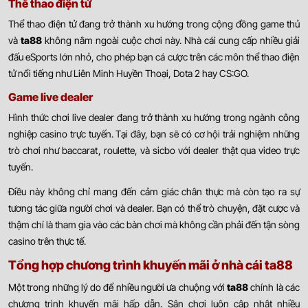
Thể thao điện tử
Thể thao điện tử đang trở thành xu hướng trong cộng đồng game thủ
và
ta88
không nằm ngoài cuộc chơi này. Nhà cái cung cấp nhiều giải
đấu eSports lớn nhỏ, cho phép bạn cá cược trên các môn thể thao điện
tử nổi tiếng như Liên Minh Huyền Thoại, Dota 2 hay CS:GO.
Game live dealer
Hình thức chơi live dealer đang trở thành xu hướng trong ngành công
nghiệp casino trực tuyến. Tại đây, bạn sẽ có cơ hội trải nghiệm những
trò chơi như baccarat, roulette, và sicbo với dealer thật qua video trực
tuyến.
Điều này không chỉ mang đến cảm giác chân thực mà còn tạo ra sự
tương tác giữa người chơi và dealer. Bạn có thể trò chuyện, đặt cược và
thậm chí là tham gia vào các bàn chơi mà không cần phải đến tận sòng
casino trên thực tế.
Tổng hợp chương trình khuyến mãi ở nhà cái ta88
Một trong những lý do để nhiều người ưa chuộng với
ta88
chính là các
chương trình khuyến mãi hấp dẫn. Sân chơi luôn cập nhật nhiều