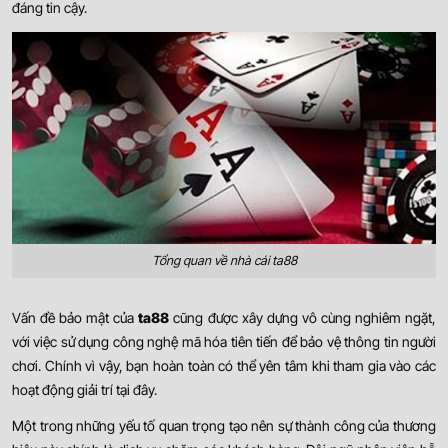
đáng tin cậy.
Tổng quan về nhà cái ta88
Vấn đề bảo mật của
ta88
cũng được xây dựng vô cùng nghiêm ngặt,
với việc sử dụng công nghệ mã hóa tiên tiến để bảo vệ thông tin người
chơi. Chính vì vậy, bạn hoàn toàn có thể yên tâm khi tham gia vào các
hoạt động giải trí tại đây.
Một trong những yếu tố quan trọng tạo nên sự thành công của thương