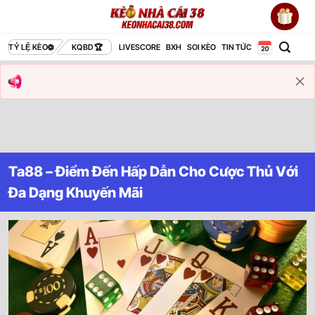
Bỏ
qua
nội
TỶ LỆ KÈO
KQBD
LIVESCORE
BXH
SOI KÈO
TIN TỨC
dung
Ta88 – Điểm Đến Hấp Dẫn Cho Cược Thủ Với
Đa Dạng Khuyến Mãi