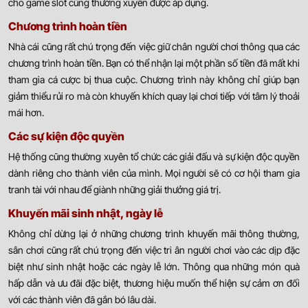
cho game slot cũng thường xuyên được áp dụng.
Chương trình hoàn tiền
Nhà cái cũng rất chú trọng đến việc giữ chân người chơi thông qua các
chương trình hoàn tiền. Bạn có thể nhận lại một phần số tiền đã mất khi
tham gia cá cược bị thua cuộc. Chương trình này không chỉ giúp bạn
giảm thiểu rủi ro mà còn khuyến khích quay lại chơi tiếp với tâm lý thoải
mái hơn.
Các sự kiện độc quyền
Hệ thống cũng thường xuyên tổ chức các giải đấu và sự kiện độc quyền
dành riêng cho thành viên của mình. Mọi người sẽ có cơ hội tham gia
tranh tài với nhau để giành những giải thưởng giá trị.
Khuyến mãi sinh nhật, ngày lễ
Không chỉ dừng lại ở những chương trình khuyến mãi thông thường,
sân chơi cũng rất chú trọng đến việc tri ân người chơi vào các dịp đặc
biệt như sinh nhật hoặc các ngày lễ lớn. Thông qua những món quà
hấp dẫn và ưu đãi đặc biệt, thương hiệu muốn thể hiện sự cảm ơn đối
với các thành viên đã gắn bó lâu dài.