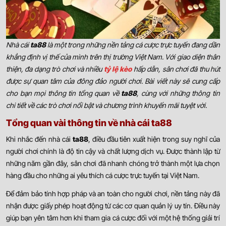
Nhà cái
ta88
là một trong những nền tảng cá cược trực tuyến đang dần
khẳng định vị thế của mình trên thị trường Việt Nam. Với giao diện thân
thiện, đa dạng trò chơi và nhiều
tỷ lệ kèo
hấp dẫn, sân chơi đã thu hút
được sự quan tâm của đông đảo người chơi. Bài viết này sẽ cung cấp
cho bạn mọi thông tin tổng quan về
ta88
, cùng với những thông tin
chi tiết về các trò chơi nổi bật và chương trình khuyến mãi tuyệt vời.
Tổng quan vài thông tin về nhà cái ta88
Khi nhắc đến nhà cái
ta88
, điều đầu tiên xuất hiện trong suy nghĩ của
người chơi chính là độ tin cậy và chất lượng dịch vụ. Được thành lập từ
những năm gần đây, sân chơi đã nhanh chóng trở thành một lựa chọn
hàng đầu cho những ai yêu thích cá cược trực tuyến tại Việt Nam.
Để đảm bảo tính hợp pháp và an toàn cho người chơi, nền tảng này đã
nhận được giấy phép hoạt động từ các cơ quan quản lý uy tín. Điều này
giúp bạn yên tâm hơn khi tham gia cá cược đối với một hệ thống giải trí