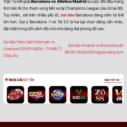
Trận Tứ kết giữa
Barcelona vs Atletico Madrid
là cuộc đối đầu mang
tính bản lề cho tham vọng tiến xa tại Champions League của cả hai đội.
Tuy nhiên, xét trên nhiều yếu tố,
soi kèo
Barcelona đang nắm lợi thế
lớn hơn. Gợi ý Barcelona -1 và Tài 3.5 là hai lựa chọn đáng cân nhắc,
đặc biệt trong bối cảnh đội chủ nhà đang đạt phong độ cao.
Soi Kèo Paris Saint Germain vs
Soi kèo Arsenal vs Bournemouth
Liverpool 02h00 09/04 – Tứ Kết C1
18h30 11/04/2026 Ngoại Hạng Anh
Châu Âu
NHÀ CÁI
UY TÍN
XEM TẤT CẢ