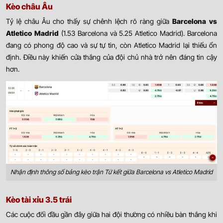
Kèo châu Âu
Tỷ lệ châu Âu cho thấy sự chênh lệch rõ ràng giữa
Barcelona vs
Atletico Madrid
(1.53 Barcelona và 5.25 Atletico Madrid). Barcelona
đang có phong độ cao và sự tự tin, còn Atletico Madrid lại thiếu ổn
định. Điều này khiến cửa thắng của đội chủ nhà trở nên đáng tin cậy
hơn.
Nhận định thông số bảng kèo trận Tứ kết giữa Barcelona vs Atletico Madrid
Kèo tài xỉu 3.5 trái
Các cuộc đối đầu gần đây giữa hai đội thường có nhiều bàn thắng khi