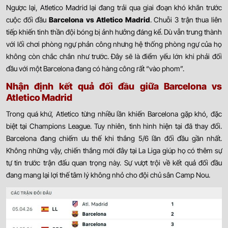
Ngược lại, Atletico Madrid lại đang trải qua giai đoạn khó khăn trước
cuộc đối đầu
Barcelona vs Atletico Madrid
. Chuỗi 3 trận thua liên
tiếp khiến tinh thần đội bóng bị ảnh hưởng đáng kể. Dù vẫn trung thành
với lối chơi phòng ngự phản công nhưng hệ thống phòng ngự của họ
không còn chắc chắn như trước. Đây sẽ là điểm yếu lớn khi phải đối
đầu với một Barcelona đang có hàng công rất “vào phom”.
Nhận định kết quả đối đầu giữa Barcelona vs
Atletico Madrid
Trong quá khứ, Atletico từng nhiều lần khiến Barcelona gặp khó, đặc
biệt tại Champions League. Tuy nhiên, tình hình hiện tại đã thay đổi.
Barcelona đang chiếm ưu thế khi thắng 5/6 lần đối đầu gần nhất.
Không những vậy, chiến thắng mới đây tại La Liga giúp họ có thêm sự
tự tin trước trận đấu quan trọng này. Sự vượt trội về kết quả đối đầu
đang mang lại lợi thế tâm lý không nhỏ cho đội chủ sân Camp Nou.