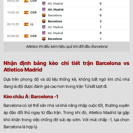
Atletico thi đấu kém hiệu quả khi đối đầu Barcelona
Nhận định bảng kèo chi tiết trận Barcelona vs
Atletico Madrid
Dựa trên phong độ và dữ liệu thống kê, không bất ngờ khi chủ nhà
đang là đội được đánh giá cao hơn trong trận Tứ kết lượt đi.
Kèo châu Á: Barcelona -1
Barcelona có lợi thế sân nhà và khả năng nhập cuộc tốt, thường xuyên
áp đảo đối thủ ngay từ đầu trận. Trong khi đó, Atletico Madrid lại gặp
khó khăn trong việc chống đỡ sức ép sớm. Với mức chấp -1, lựa chọn
Barcelona là hợp lý.