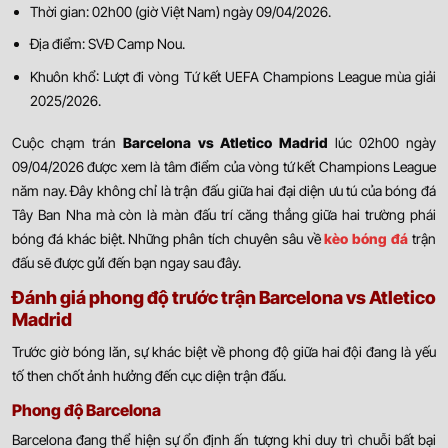
Thời gian: 02h00 (giờ Việt Nam) ngày 09/04/2026.
Địa điểm: SVĐ Camp Nou.
Khuôn khổ: Lượt đi vòng Tứ kết UEFA Champions League mùa giải
2025/2026.
Cuộc chạm trán
Barcelona vs Atletico Madrid
lúc 02h00 ngày
09/04/2026 được xem là tâm điểm của vòng tứ kết Champions League
năm nay. Đây không chỉ là trận đấu giữa hai đại diện ưu tú của bóng đá
Tây Ban Nha mà còn là màn đấu trí căng thẳng giữa hai trường phái
bóng đá khác biệt. Những phân tích chuyên sâu về
kèo bóng đá
trận
đấu sẽ được gửi đến bạn ngay sau đây.
Đánh giá phong độ trước trận Barcelona vs Atletico
Madrid
Trước giờ bóng lăn, sự khác biệt về phong độ giữa hai đội đang là yếu
tố then chốt ảnh hưởng đến cục diện trận đấu.
Phong độ Barcelona
Barcelona đang thể hiện sự ổn định ấn tượng khi duy trì chuỗi bất bại