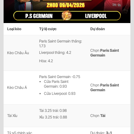
Loại kèo
Tỷ lệ cược
Dự đoán
Paris Saint Germain
thắng
:
1.73
Chọn
Paris Saint
Liverpool thắng: 4.2
Kèo Châu Âu
Germain
Hòa: 4.2
Paris Saint Germain -0.75
Cửa Paris Saint
Chọn
Paris Saint
Germain: 0.93
Kèo Châu Á
Germain
Cửa Liverpool: 0.93
Tài 3.25 trái: 0.98
Tài Xỉu
Chọn
Tài
Xỉu 3.25 trái: 0.88
Tỷ số chính xác
Dự đoán:
3-1