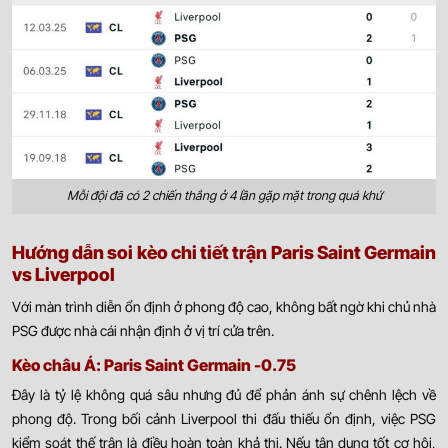
Mỗi đội đã có 2 chiến thắng ở 4 lần gặp mặt trong quá khứ
Hướng dẫn soi kèo chi tiết trận Paris Saint Germain
vs Liverpool
Với màn trình diễn ổn định ở phong độ cao, không bất ngờ khi chủ nhà
PSG được nhà cái nhận định ở vị trí cửa trên.
Kèo châu Á: Paris Saint Germain -0.75
Đây là tỷ lệ không quá sâu nhưng đủ để phản ánh sự chênh lệch về
phong độ. Trong bối cảnh Liverpool thi đấu thiếu ổn định, việc PSG
kiểm soát thế trận là điều hoàn toàn khả thi. Nếu tận dụng tốt cơ hội,