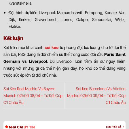
Kvaratskhelia.
Đội hình dự kiến Liverpool: Mamardashvili; Frimpong, Konate, Van
Dijk, Kerkez; Gravenberch, Jones; Gakpo, Szoboszlai, Wirtz;
Ekitike.
Kết luận
Xét trên mọi khía cạnh
soi kèo
từ phong độ, lực lượng cho tới lợi thế
sân bãi, PSG đang là đội chiếm ưu thế trong cuộc đối đầu
Paris Saint
Germain vs Liverpool
. Dù Liverpool luôn tiềm ẩn sự nguy hiểm
nhưng với những gì đã thể hiện gần đây, họ khó có thể đứng vững
trước sức ép lớn từ đội chủ nhà.
Soi Kèo Real Madrid Vs Bayern
Soi Kèo Barcelona Vs Atletico
Munich 02h00 08/04 – Tứ Kết Cúp
Madrid 02h00 09/04 – Tứ Kết Cúp
C1 Châu Âu
C1 Châu Âu
NHÀ CÁI
UY TÍN
XEM TẤT CẢ