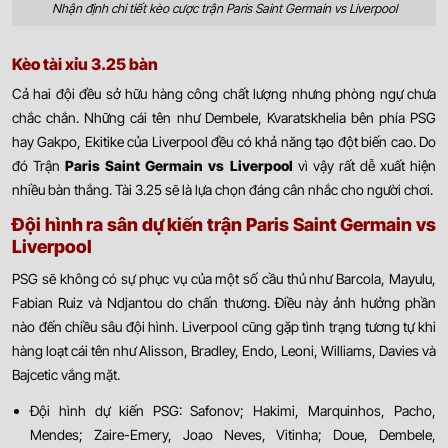
Nhận định chi tiết kèo cược trận Paris Saint Germain vs Liverpool
Kèo tài xỉu 3.25 bàn
Cả hai đội đều sở hữu hàng công chất lượng nhưng phòng ngự chưa
chắc chắn. Những cái tên như Dembele, Kvaratskhelia bên phía PSG
hay Gakpo, Ekitike của Liverpool đều có khả năng tạo đột biến cao. Do
đó Trận
Paris Saint Germain vs Liverpool
vì vậy rất dễ xuất hiện
nhiều bàn thắng. Tài 3.25 sẽ là lựa chọn đáng cân nhắc cho người chơi.
Đội hình ra sân dự kiến trận Paris Saint Germain vs
Liverpool
PSG sẽ không có sự phục vụ của một số cầu thủ như Barcola, Mayulu,
Fabian Ruiz và Ndjantou do chấn thương. Điều này ảnh hưởng phần
nào đến chiều sâu đội hình. Liverpool cũng gặp tình trạng tương tự khi
hàng loạt cái tên như Alisson, Bradley, Endo, Leoni, Williams, Davies và
Bajcetic vắng mặt.
Đội hình dự kiến PSG: Safonov; Hakimi, Marquinhos, Pacho,
Mendes; Zaire-Emery, Joao Neves, Vitinha; Doue, Dembele,