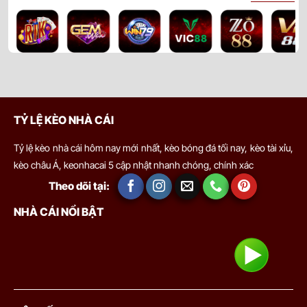
TỶ LỆ KÈO NHÀ CÁI
Tỷ lệ kèo nhà cái hôm nay mới nhất, kèo bóng đá tối nay, kèo tài xỉu,
kèo châu Á, keonhacai 5 cập nhật nhanh chóng, chính xác
Theo dõi tại:
NHÀ CÁI NỔI BẬT