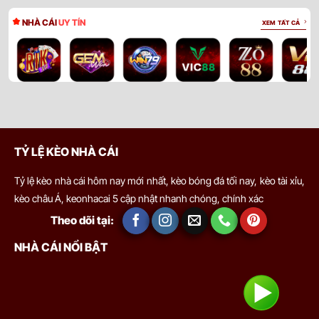
NHÀ CÁI
UY TÍN
XEM TẤT CẢ
TỶ LỆ KÈO NHÀ CÁI
Tỷ lệ kèo nhà cái hôm nay mới nhất, kèo bóng đá tối nay, kèo tài xỉu,
kèo châu Á, keonhacai 5 cập nhật nhanh chóng, chính xác
Theo dõi tại:
NHÀ CÁI NỔI BẬT