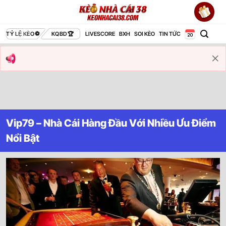
Bỏ
qua
nội
TỶ LỆ KÈO
KQBD
LIVESCORE
BXH
SOI KÈO
TIN TỨC
dung
Vip79 – Nhà Cái Hàng Đầu Với Nhiều Ưu Điểm
Nổi Bật