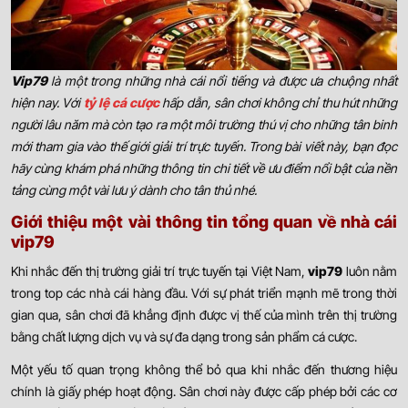
Vip79
là một trong những nhà cái nổi tiếng và được ưa chuộng nhất
hiện nay. Với
tỷ lệ cá cược
hấp dẫn, sân chơi không chỉ thu hút những
người lâu năm mà còn tạo ra một môi trường thú vị cho những tân binh
mới tham gia vào thế giới giải trí trực tuyến. Trong bài viết này, bạn đọc
hãy cùng khám phá những thông tin chi tiết về ưu điểm nổi bật của nền
tảng cùng một vài lưu ý dành cho tân thủ nhé.
Giới thiệu một vài thông tin tổng quan về nhà cái
vip79
Khi nhắc đến thị trường giải trí trực tuyến tại Việt Nam,
vip79
luôn nằm
trong top các nhà cái hàng đầu. Với sự phát triển mạnh mẽ trong thời
gian qua, sân chơi đã khẳng định được vị thế của mình trên thị trường
bằng chất lượng dịch vụ và sự đa dạng trong sản phẩm cá cược.
Một yếu tố quan trọng không thể bỏ qua khi nhắc đến thương hiệu
chính là giấy phép hoạt động. Sân chơi này được cấp phép bởi các cơ