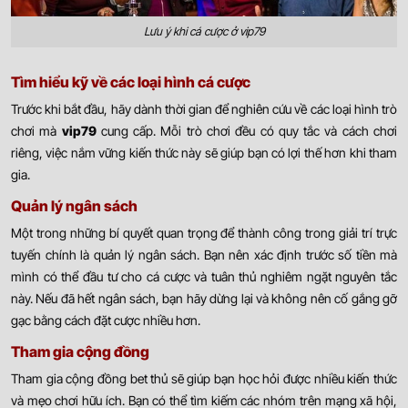
Lưu ý khi cá cược ở vip79
Tìm hiểu kỹ về các loại hình cá cược
Trước khi bắt đầu, hãy dành thời gian để nghiên cứu về các loại hình trò
chơi mà
vip79
cung cấp. Mỗi trò chơi đều có quy tắc và cách chơi
riêng, việc nắm vững kiến thức này sẽ giúp bạn có lợi thế hơn khi tham
gia.
Quản lý ngân sách
Một trong những bí quyết quan trọng để thành công trong giải trí trực
tuyến chính là quản lý ngân sách. Bạn nên xác định trước số tiền mà
mình có thể đầu tư cho cá cược và tuân thủ nghiêm ngặt nguyên tắc
này. Nếu đã hết ngân sách, bạn hãy dừng lại và không nên cố gắng gỡ
gạc bằng cách đặt cược nhiều hơn.
Tham gia cộng đồng
Tham gia cộng đồng bet thủ sẽ giúp bạn học hỏi được nhiều kiến thức
và mẹo chơi hữu ích. Bạn có thể tìm kiếm các nhóm trên mạng xã hội,